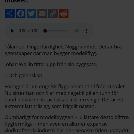
museet.
D
F
T
E
C
R
e
a
w
m
o
e
l
c
i
a
p
d
a
e
t
i
y
d
b
t
l
L
i
o
e
i
t
o
r
n
k
k
Tålamod. Fingerfärdighet. Noggrannhet. Det är bra
egenskaper när man bygger modellflyg.
Johan Wallin tittar upp från sin byggsats.
– Och galenskap.
Förlagan är en engelsk flygplansmodell från 30-talet.
Nu sitter han och filar med nagelfil på en tunn för
hand utskuren list av balsaträ till en vinge. Det är ett
extremt lätt träslag, som frigolit nästan.
Oumbärligt för modellbyggen – ju lättare desto bättre
flygförmåga – men även en alltmer expansiv
vindkraftverksindustri har den senaste tiden upptäckt