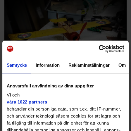
Samtycke
Information
Reklaminställningar
Om
Ett modellflygplan kan ta allt från två till 400 timmar att färdigställa.
Stefan Källstigen
Ansvarsfull användning av dina uppgifter
Gunnar Rosén är ordförande för Solna MSK. Tillväxten
Vi och
är liten, men inte obefintlig, säger han. Själv byggde
våra 1022 partners
Gunnar plan som grabb, det var en stor hobby bland
behandlar din personliga data, som t.ex. ditt IP-nummer,
ungdomar under 60- och 70-talet. Sen kom livet
och använder teknologi såsom cookies för att lagra och
emellan.
få tillgång till information på din enhet för att kunna
– När jag fyllde 40 fick jag en byggsats i
tillhandahålla personliga annonser och innehåll, annons-