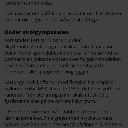
fördelarna med balsa.
– Alla pratar om kaffekrisen, vi pratar om balsakrisen.
Det har blivit dyrare och svårare att få tag i.
Under skolgympasalen
Verkstaden i ett av rummen under
Skytteholmsskolans gymnastiksal, som tjänar som
Solna Modellsportklubbs klubblokal, är belamrad av
pärmar med gulnade skisser över flygplansmodeller,
små, små färgburkar, propellrar, verktyg och
supertunt silkespapper för vingbyggen.
Kartonger och koffertar med flygplan har staplats i
hyllorna. Solna MSK startade 1937, det finns gott om
rariteter. Från stora krigsplan i skala ett till tio till
fjärilstunna plan på tre och ett halvt gram.
– En hel del kommer från klubbens herrar som
lämnat jordelivet. Fina grejer med mycket arbete
bakom. Det kan man inte låta gå på tippen. Om inte vi