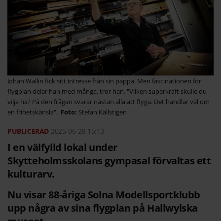
Johan Wallin fick sitt intresse från sin pappa. Men fascinationen för
flygplan delar han med många, tror han. "Vilken superkraft skulle du
vilja ha? På den frågan svarar nästan alla att flyga. Det handlar väl om
en frihetskänsla".
Stefan Källstigen
2025-06-28
15:13
I en välfylld lokal under
Skytteholmsskolans gympasal förvaltas ett
kulturarv.
Nu visar 88-åriga Solna Modellsportklubb
upp några av sina flygplan på Hallwylska