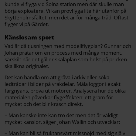
kunde vi flyga vid Solna station men där skulle man
börja exploatera. Vi kan provflyga lite här utanför på
Skytteholmsfältet, men det är för många träd. Oftast
flyger vi på Gärdet.
Känslosam sport
Vad är då tjusningen med modellflygplan? Gunnar och
Johan pratar om en process med många moment,
särskilt när det gäller skalaplan som helst på pricken
ska likna originalet.
Det kan handla om att gräva i arkiv eller söka
ledtrådar i bilder på vrakdelar. Måla loggor i exakt
färgnyans, prova ut motorer. Analysera hur de olika
materialen påverkar flygeffekten: ett gram för
mycket och det blir krasch direkt.
– Man kanske inte kan tro det men det är väldigt
mycket känslor, säger Johan Wallin och utvecklar:
– Man kan bli så fruktansvärt missnöjd med sig själv