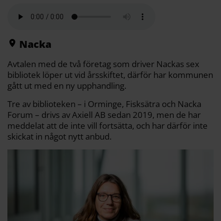
l
c
i
a
p
d
a
e
t
i
y
d
b
t
l
L
i
o
e
i
t
o
r
n
k
k
Nacka
Avtalen med de två företag som driver Nackas sex
bibliotek löper ut vid årsskiftet, därför har kommunen
gått ut med en ny upphandling.
Tre av biblioteken – i Orminge, Fisksätra och Nacka
Forum – drivs av Axiell AB sedan 2019, men de har
meddelat att de inte vill fortsätta, och har därför inte
skickat in något nytt anbud.