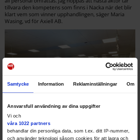
all personal omfattas. Jag hoppas att nästa aktör tar
tillvara den kompetens som finns i Nacka när det blir
klart vem som vinner upphandlingen, säger Maria
Wasing, vd för Axiell AB.
Samtycke
Information
Reklaminställningar
Om
Ansvarsfull användning av dina uppgifter
Vi och
våra 1022 partners
Biblioteket i Orminge centrum är ett av tre bibliotek där personalen nu
behandlar din personliga data, som t.ex. ditt IP-nummer,
har sagts upp.
Eva Tonström
och använder teknologi såsom cookies för att lagra och