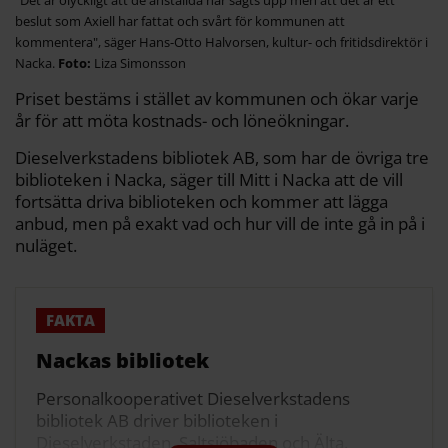
"Det är olyckligt att de anställda har sagts upp men att det är ett
beslut som Axiell har fattat och svårt för kommunen att
kommentera", säger Hans-Otto Halvorsen, kultur- och fritidsdirektör i
Nacka.
Liza Simonsson
Priset bestäms i stället av kommunen och ökar varje
år för att möta kostnads- och löneökningar.
Dieselverkstadens bibliotek AB, som har de övriga tre
biblioteken i Nacka, säger till Mitt i Nacka att de vill
fortsätta driva biblioteken och kommer att lägga
anbud, men på exakt vad och hur vill de inte gå in på i
nuläget.
Nackas bibliotek
Personalkooperativet Dieselverkstadens
bibliotek AB driver biblioteken i
Dieselverkstaden, Saltsjöbaden och Älta.