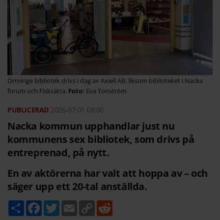
Orminge bibliotek drivs i dag av Axiell AB, liksom biblioteket i Nacka
forum och Fisksätra.
Eva Tonström
2026-07-01
08:00
Nacka kommun upphandlar just nu
kommunens sex bibliotek, som drivs på
entreprenad, på nytt.
En av aktörerna har valt att hoppa av – och
säger upp ett 20-tal anställda.
D
F
T
E
C
R
e
a
w
m
o
e