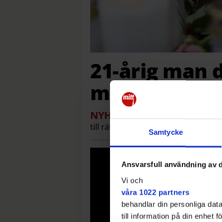
21-årig man 
mordet
NYHETER
Den man som dödade
till rättspsykiatrisk vård. Enligt å
Samtycke
Ansvarsfull användning av d
Vi och
våra 1022 partners
behandlar din personliga data
till information på din enhet