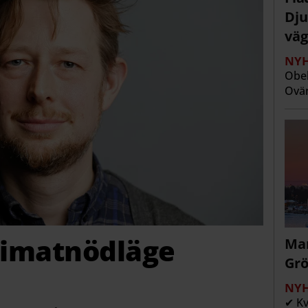
Dju
väg
NYH
Obeh
Ovän
limatnödläge
Man
Grö
NYH
✔ Kv