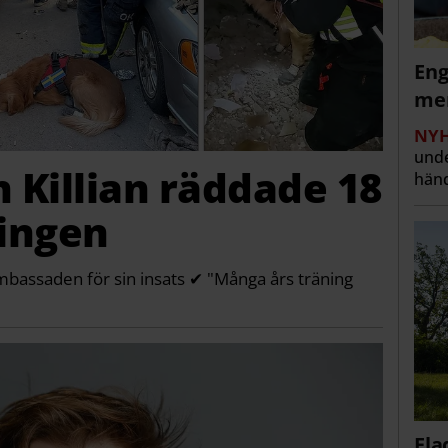
Eng
men
NYH
unde
 Killian räddade 18
händ
ningen
ambassaden för sin insats ✔ "Många års träning
Fla