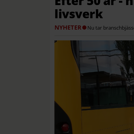
Efter 50 år - 
livsverk
NYHETER
Nu tar branschbjässe