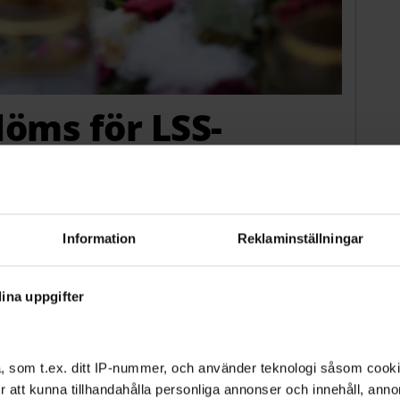
döms för LSS-
 en kvinna på ett LSS-boende i Enköping döms
klagaren Elin Blank var domen väntad.
Information
Reklaminställningar
ina uppgifter
, som t.ex. ditt IP-nummer, och använder teknologi såsom cookies
 för att kunna tillhandahålla personliga annonser och innehåll, an