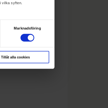
 vilka syften.
lera meter
ryck)
Marknadsföring
Tillåt alla cookies