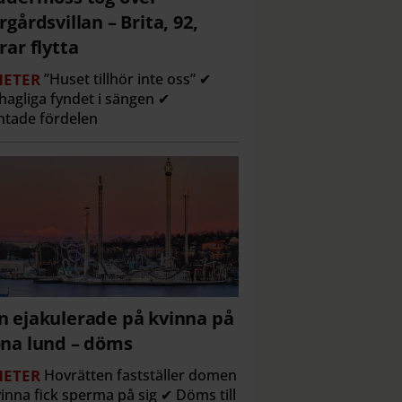
rgårdsvillan – Brita, 92,
rar flytta
ETER
”Huset tillhör inte oss” ✔
agliga fyndet i sängen ✔
tade fördelen
 ejakulerade på kvinna på
na lund – döms
ETER
Hovrätten fastställer domen
inna fick sperma på sig ✔ Döms till