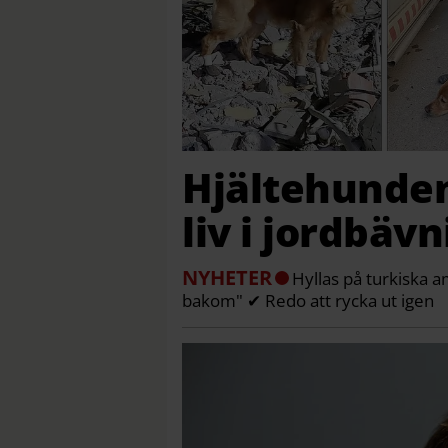
Hjältehunden
liv i jordbäv
NYHETER
Hyllas på turkiska 
bakom" ✔ Redo att rycka ut igen