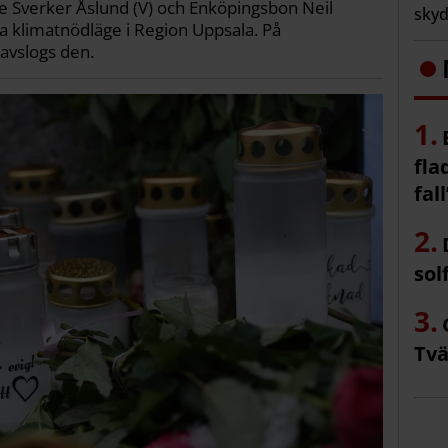
e Sverker Åslund (V) och Enköpingsbon Neil
skyd
a klimatnödläge i Region Uppsala. På
 avslogs den.
fla
fall
sol
Tvä