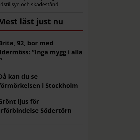
dstillsyn och skadestånd
Mest läst just nu
Brita, 92, bor med
ddermöss: ”Inga mygg i alla
”
Då kan du se
förmörkelsen i Stockholm
Grönt ljus för
rförbindelse Södertörn