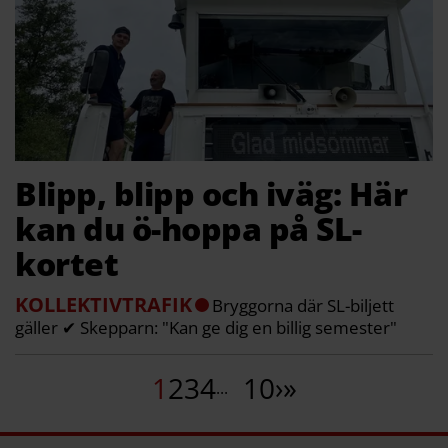
Blipp, blipp och iväg: Här
kan du ö-hoppa på SL-
kortet
KOLLEKTIVTRAFIK
Bryggorna där SL-biljett
gäller ✔ Skepparn: "Kan ge dig en billig semester"
1
2
3
4
10
›
»
...