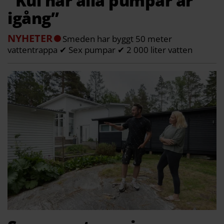
”Kul när alla pumpar är
igång”
NYHETER
Smeden har byggt 50 meter
vattentrappa ✔ Sex pumpar ✔ 2 000 liter vatten