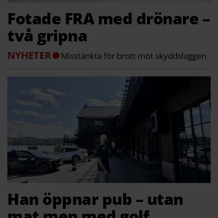
Fotade FRA med drönare –
två gripna
NYHETER
Misstänkta för brott mot skyddslaggen
Han öppnar pub – utan
mat men med golf