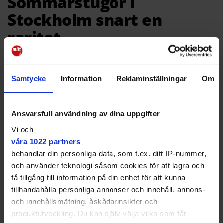
Sommarstugor i
Stockholm snart en
raritet
NYHETER
Många omvandlas till året runt-boende
✔ Få hus till salu ✔ Byggs få nya
Samtycke
Information
Reklaminställningar
Om
Ansvarsfull användning av dina uppgifter
Vi och
våra 1022 partners
behandlar din personliga data, som t.ex. ditt IP-nummer,
och använder teknologi såsom cookies för att lagra och
få tillgång till information på din enhet för att kunna
tillhandahålla personliga annonser och innehåll, annons-
och innehållsmätning, åskådarinsikter och
produktutveckling. Du kan själv välja vilka som får