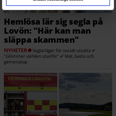
Hemlösa lär sig segla på
Lovön: "Här kan man
släppa skammen"
NYHETER
Seglarläger för socialt utsatta ✔
"Glömmer världen utanför" ✔ Mat, bastu och
gemenskap