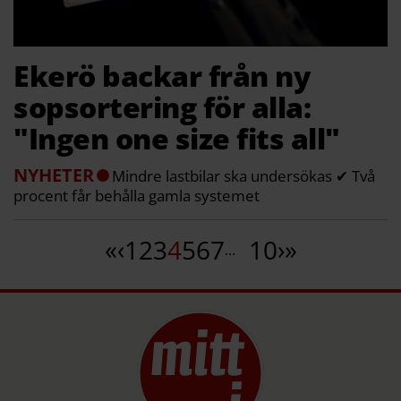
Ekerö backar från ny
sopsortering för alla:
"Ingen one size fits all"
NYHETER
Mindre lastbilar ska undersökas ✔ Två
procent får behålla gamla systemet
«
‹
1
2
3
4
5
6
7
10
›
»
...