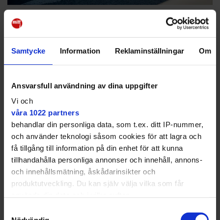
Trafikverket backar:
Fartgupp görs om
Samtycke
Information
Reklaminställningar
Om
TRAFIK
Efter klagomålen i rondellen ✔ "Hitta en
lösning som passar alla"
Ansvarsfull användning av dina uppgifter
Vi och
våra 1022 partners
behandlar din personliga data, som t.ex. ditt IP-nummer,
och använder teknologi såsom cookies för att lagra och
få tillgång till information på din enhet för att kunna
tillhandahålla personliga annonser och innehåll, annons-
och innehållsmätning, åskådarinsikter och
produktutveckling. Du kan själv välja vilka som får
använda din data och i vilka syften.
Samtyckesval
Med din tillåtelse skulle vi även vilja:
Nödvändig