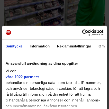
Butiken i Skarpnäck
Samtycke
Information
Reklaminställningar
Om
lyckades minska
stölderna
Ansvarsfull användning av dina uppgifter
NYHETER
"Jag skulle säga att svinnet halverats" ✔
Vi och
Övervägde att stänga snabbkassor helt
våra 1022 partners
behandlar din personliga data, som t.ex. ditt IP-nummer,
och använder teknologi såsom cookies för att lagra och
få tillgång till information på din enhet för att kunna
tillhandahålla personliga annonser och innehåll, annons-
och innehållsmätning, åskådarinsikter och