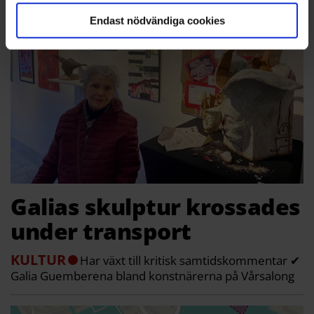
Endast nödvändiga cookies
Galias skulptur krossades
under transport
KULTUR
Har växt till kritisk samtidskommentar ✔
Galia Guemberena bland konstnärerna på Vårsalong