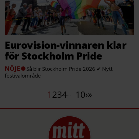
Eurovision-vinnaren klar
för Stockholm Pride
NÖJE
Så blir Stockholm Pride 2026 ✔ Nytt
festivalområde
1
2
3
4
10
›
»
...