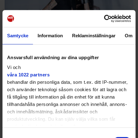
Samtycke
Information
Reklaminställningar
Om
Eurovisionvinnaren
svänger förbi Allsång på
Ansvarsfull användning av dina uppgifter
Skansen
Vi och
våra 1022 partners
NYHETER
behandlar din personliga data, som t.ex. ditt IP-nummer,
Dara ska sprida glädjefyllt kaos
och använder teknologi såsom cookies för att lagra och
få tillgång till information på din enhet för att kunna
tillhandahålla personliga annonser och innehåll, annons-
och innehållsmätning, åskådarinsikter och
produktutveckling. Du kan själv välja vilka som får
använda din data och i vilka syften.
Samtyckesval