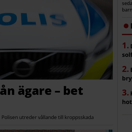
seda
barn
sol
bry
ån ägare – bet
hot
✔ Polisen utreder vållande till kroppsskada