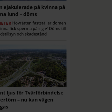
 ejakulerade på kvinna på
na lund – döms
ETER
Hovrätten fastställer domen
inna fick sperma på sig ✔ Döms till
dstillsyn och skadestånd
nt ljus för Tvärförbindelse
ertörn – nu kan vägen
gas