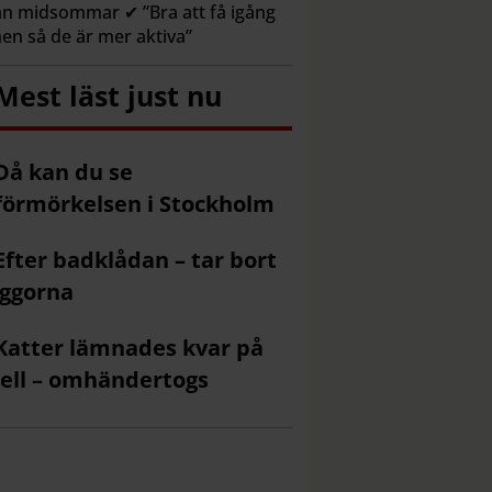
n midsommar ✔ ”Bra att få igång
en så de är mer aktiva”
Mest läst just nu
Då kan du se
förmörkelsen i Stockholm
Efter badklådan – tar bort
ggorna
Katter lämnades kvar på
ell – omhändertogs