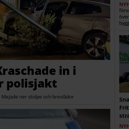
NYH
förv
över
bygg
Kraschade in i
r polisjakt
✔ Mejade ner stolpe och brevlådor
Sna
Fri
str
NYH