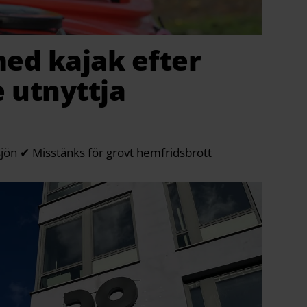
ed kajak efter
e utnyttja
jön ✔ Misstänks för grovt hemfridsbrott