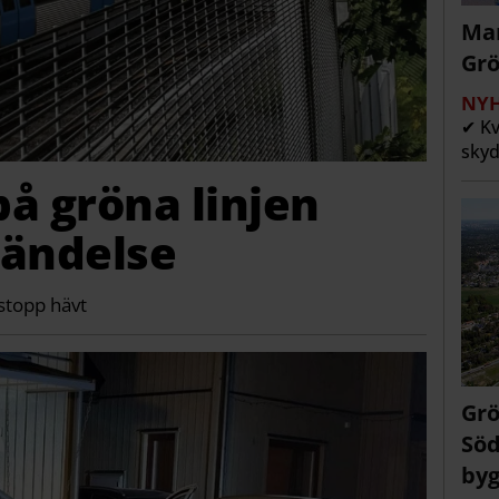
Man
Grö
NYH
✔ Kv
skyd
på gröna linjen
händelse
 stopp hävt
Grö
Söd
byg