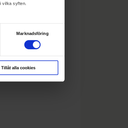
 vilka syften.
lera meter
ryck)
Marknadsföring
Tillåt alla cookies