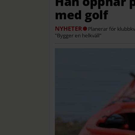
Han öppnar 
med golf
NYHETER
Planerar för klubbkv
"Bygger en helkväll"