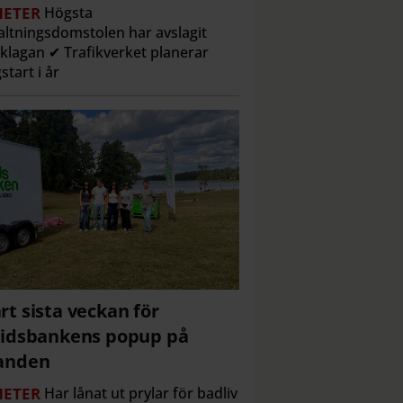
ETER
Högsta
altningsdomstolen har avslagit
klagan ✔ Trafikverket planerar
start i år
rt sista veckan för
tidsbankens popup på
anden
ETER
Har lånat ut prylar för badliv