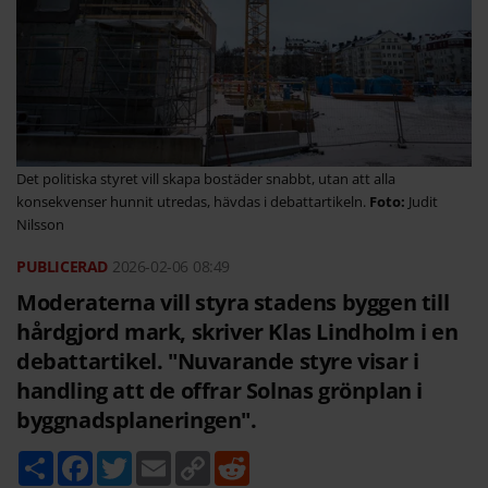
Det politiska styret vill skapa bostäder snabbt, utan att alla
konsekvenser hunnit utredas, hävdas i debattartikeln.
Judit
Nilsson
2026-02-06
08:49
Moderaterna vill styra stadens byggen till
hårdgjord mark, skriver Klas Lindholm i en
debattartikel. "Nuvarande styre visar i
handling att de offrar Solnas grönplan i
byggnadsplaneringen".
D
F
T
E
C
R
e
a
w
m
o
e