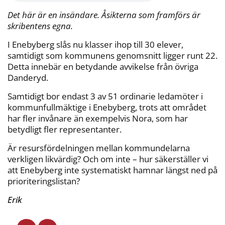
o
r
n
k
k
Det här är en insändare. Åsikterna som framförs är
skribentens egna.
I Enebyberg slås
nu klasser ihop till 30 elever,
samtidigt som kommunens genomsnitt ligger runt 22.
Detta innebär en betydande avvikelse från övriga
Danderyd.
Samtidigt bor endast 3 av 51 ordinarie ledamöter i
kommunfullmäktige i Enebyberg, trots att området
har fler invånare än exempelvis Nora, som har
betydligt fler representanter.
Är resursfördelningen mellan kommundelarna
verkligen likvärdig? Och om inte – hur säkerställer vi
att Enebyberg inte systematiskt hamnar längst ned på
prioriteringslistan?
Erik