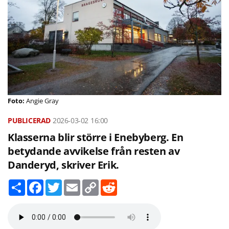
Angie Gray
2026-03-02
16:00
Klasserna blir större i Enebyberg. En
betydande avvikelse från resten av
Danderyd, skriver Erik.
D
F
T
E
C
R
e
a
w
m
o
e
l
c
i
a
p
d
a
e
t
i
y
d
b
t
l
L
i
o
e
i
t