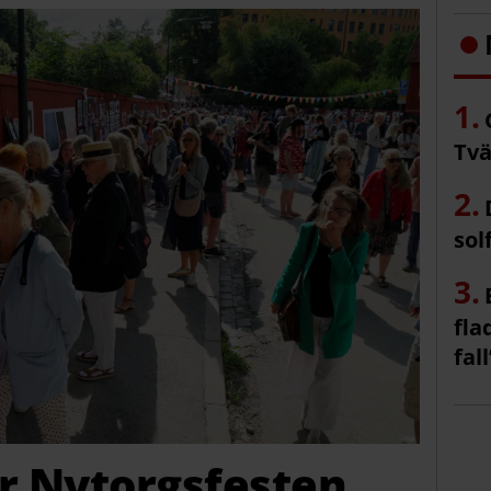
Tvä
sol
fla
fall
ör Nytorgsfesten