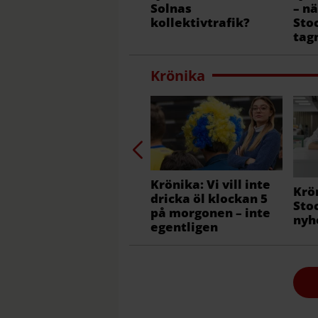
Solnas
– nä
kollektivtrafik?
Sto
tag
Krönika
Krönika: Vi vill inte
Krö
dricka öl klockan 5
Sto
på morgonen – inte
nyh
egentligen