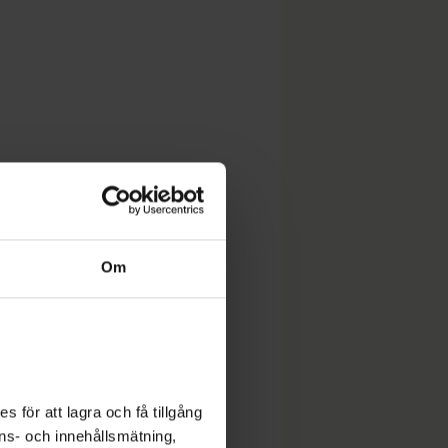
Om
Ge fastighetsägare
rimliga villkor för sin
insamling
 för att lagra och få tillgång
räldrar på
Debatt: Så kan
nons- och innehållsmätning,