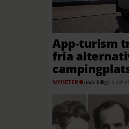
App-turism t
fria alternativ
campingplat
NYHETER
Både billigare och n