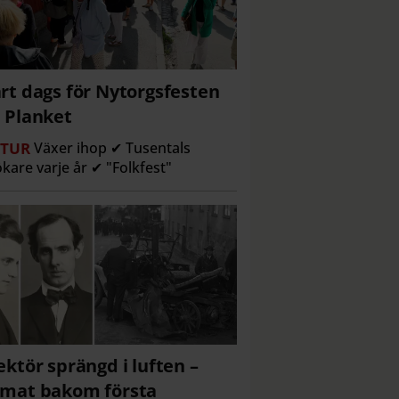
rt dags för Nytorgsfesten
 Planket
TUR
Växer ihop ✔ Tusentals
kare varje år ✔ "Folkfest"
ektör sprängd i luften –
mat bakom första