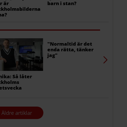
r är
barn i stan?
av året 
ckholmsbilderna
na?
"Normaltid är det
Det våras
enda rätta, tänker
blommor 
jag"
nika: Så låter
ckholms
etsvecka
Äldre artiklar