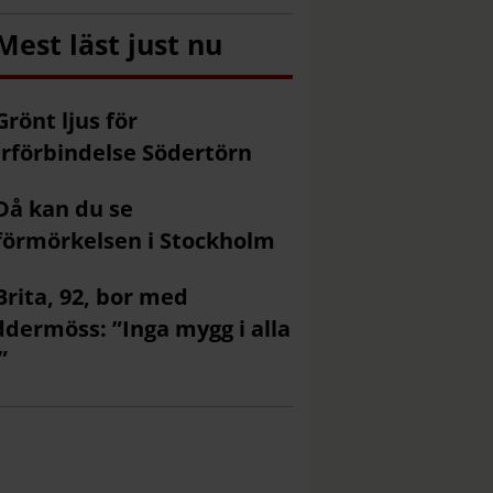
Mest läst just nu
Grönt ljus för
rförbindelse Södertörn
Då kan du se
förmörkelsen i Stockholm
Brita, 92, bor med
ddermöss: ”Inga mygg i alla
”