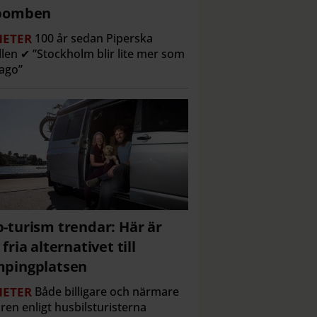
lbomben
ETER
100 år sedan Piperska
len ✔ ”Stockholm blir lite mer som
ago”
-turism trendar: Här är
 fria alternativet till
pingplatsen
ETER
Både billigare och närmare
ren enligt husbilsturisterna