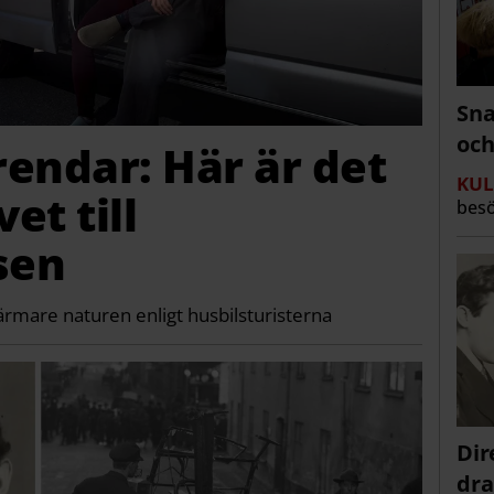
Sna
och
rendar: Här är det
KUL
et till
besö
sen
ärmare naturen enligt husbilsturisterna
Dir
dra