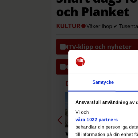
och Planket
KULTUR
Växer ihop ✔ Tusental
TV-klipp och nyheter
Snackisarna i Stockol
Debatt
Samtycke
Ansvarsfull användning av d
Vi och
våra 1022 partners
behandlar din personliga data
V: Stoppa
Sta
till information på din enhet