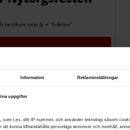
s besökare varje år ✔ "Folkfest"
m
Information
Reklaminställningar
ina uppgifter
, som t.ex. ditt IP-nummer, och använder teknologi såsom cookies
rta en taxedialog
"Vem har ansvar för
Åsikt: Fö
 för att kunna tillhandahålla personliga annonser och innehåll, an