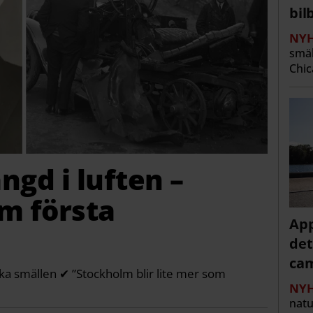
bi
NYH
smäl
Chic
ngd i luften –
m första
App
det
cam
ka smällen ✔ ”Stockholm blir lite mer som
NYH
natu