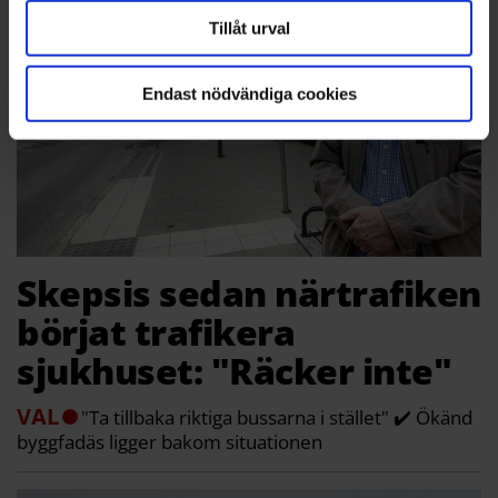
Tillåt urval
Endast nödvändiga cookies
Skepsis sedan närtrafiken
börjat trafikera
sjukhuset: "Räcker inte"
VAL
"Ta tillbaka riktiga bussarna i stället" ✔️ Ökänd
byggfadäs ligger bakom situationen