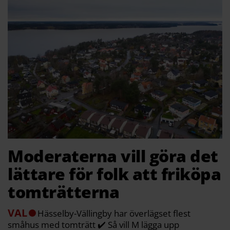
Moderaterna vill göra det
lättare för folk att friköpa
tomträtterna
VAL
Hässelby-Vällingby har överlägset flest
småhus med tomträtt ✔️ Så vill M lägga upp