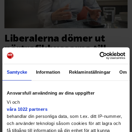
Liberalerna dömer ut
närtrafikbussarna till
sjukhuset
VAL
Stämmer in i kritiken bussarna vid Bromma
Samtycke
Information
Reklaminställningar
Om
sjukhus ✔️ Kollektivtrafiken inte kommit fram på åtta
år
Ansvarsfull användning av dina uppgifter
Vi och
våra 1022 partners
behandlar din personliga data, som t.ex. ditt IP-nummer,
och använder teknologi såsom cookies för att lagra och
få tillgång till information på din enhet för att kunna