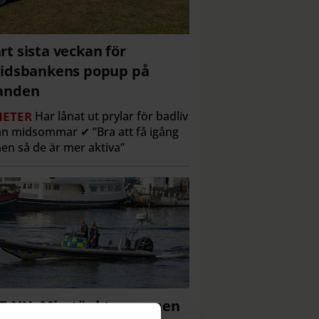
rt sista veckan för
tidsbankens popup på
anden
ETER
Har lånat ut prylar för badliv
n midsommar ✔ ”Bra att få igång
en så de är mer aktiva”
T NU: Misstänkte mannen