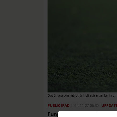
Det är bra om målet är helt när man får in en 
2024-11-27
06:30
Fungerande belysning och h