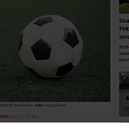
Sna
Fri
str
NYH
seda
barn
fullträff med bollen.
Mostphotos
2024-11-27 08:12
JUS
ela målnät – nu lovar