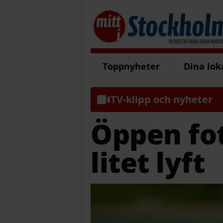
Toppnyheter
Dina lok
TV-klipp och nyheter
Öppen fot
litet lyft