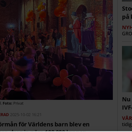
Sto
på 
NYH
GRO
Nu 
l.
Privat
IVF
2025-10-02 16:21
VÅ
 förmån för Världens barn blev en
tidi