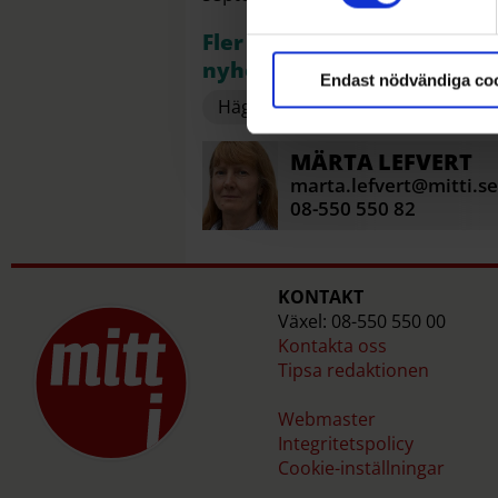
. Du kan ändra eller dra till
Fler nyheter från ditt omr
nyhetsbrev Kvarteret!
Endast nödvändiga co
+
+
Hägersten
Älvsjö
L
MÄRTA
LEFVERT
marta.lefvert@mitti.se
08-550 550 82
KONTAKT
Växel: 08-550 550 00
Kontakta oss
Tipsa redaktionen
Webmaster
Integritetspolicy
Cookie-inställningar