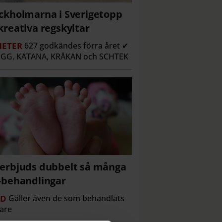
ckholmarna i Sverigetopp
kreativa regskyltar
ETER
627 godkändes förra året ✔
GG, KATANA, KRÅKAN och SCHTEK
erbjuds dubbelt så många
-behandlingar
RD
Gäller även de som behandlats
gare