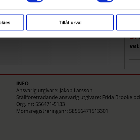
baka ditt samtycke när som helst från cookie-förklaringen.
åde – prenumerera på Mitt i:s
kor
okies
Tillåt urval
+
iljeholmen-Gröndal
vet
INFO
Ansvarig utgivare: Jakob Larsson
Ställföreträdande ansvarig utgivare: Frida Brooke o
Org. nr: 556471-5133
Momsregistreringsnr: SE556471513301