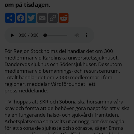
om på tisdagen.
D
F
T
E
C
R
e
a
w
m
o
e
l
c
i
a
p
d
a
e
t
i
y
d
b
t
l
L
i
o
e
i
t
o
r
n
k
k
För Region Stockholms del handlar det om 300
medlemmar vid Karolinska universitetssjukhuset,
Danderyds sjukhus och Södersjukhuset. Dessutom
medlemmar vid bemannings- och resurscentrum.
Totalt handlar det om 2 000 medlemmar i fem
regioner, meddelar Vårdförbundet i ett
pressmeddelande.
– Vi hoppas att SKR och Sobona ska hörsamma våra
krav och förstå att de behöver göra något för att vi ska
ha en fungerande hälso- och sjukvård i framtiden.
Arbetsplatserna som valts ut är noggrant övervägda
för att skona de sjukaste och sköraste, säger Emma