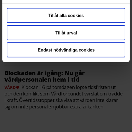
Tillåt alla cookies
Vårdkonflikten:
”Skyddsarbete
beordras varje dag”
Tillåt urval
Inom
VÅRD
ambulanssjukvården beordras
skyddsarbete dagligen, sedan
Endast nödvändiga cookies
Vårdförbundet infört övertidsblockad.
Blockaden är igång: Nu går
vårdpersonalen hem i tid
Klockan 16 på torsdagen löpte tidsfristen ut
VÅRD
och den konflikt som Vårdförbundet varslat om trädde
i kraft. Övertidsstoppet ska visa att vården inte klarar
sig om inte personalen jobbar extra är tanken.