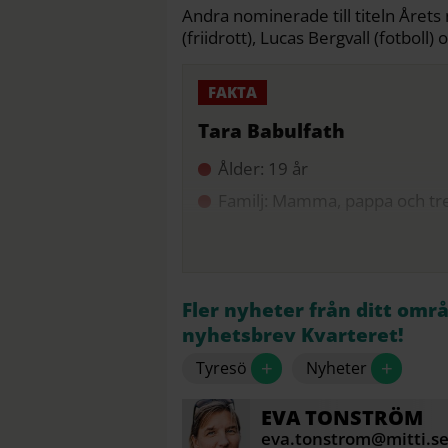
Andra nominerade till titeln Året
(friidrott), Lucas Bergvall (fotboll)
Tara Babulfath
Ålder: 19 år
Familj: Mamma, pappa och tr
Fler nyheter från ditt omr
nyhetsbrev Kvarteret!
+
+
Tyresö
Nyheter
EVA
TONSTRÖM
eva.tonstrom@mitti.s