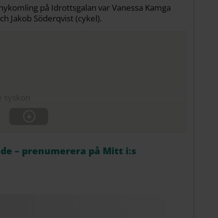
s nykomling på Idrottsgalan var Vanessa Kamga
 och Jakob Söderqvist (cykel).
e syskon
åde – prenumerera på Mitt i:s
e