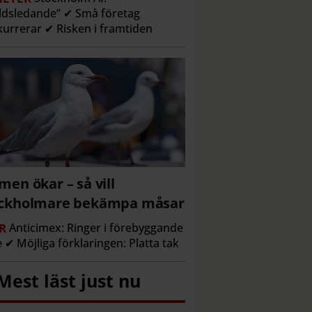
ldsledande” ✔ Små företag
urrerar ✔ Risken i framtiden
men ökar – så vill
ockholmare bekämpa måsar
R
Anticimex: Ringer i förebyggande
e ✔ Möjliga förklaringen: Platta tak
Mest läst just nu