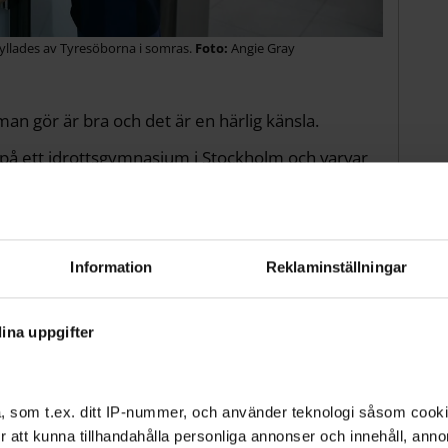
yllades av Tyresöborna i somras.
Angie Gray
man gör är bra och det är en härlig känsla.
t på ett idrottsgymnasium i Stockholm och varvar
an?
d där bland alla stora idrottsprofiler som vi har i
Information
Reklaminställningar
ina uppgifter
, som t.ex. ditt IP-nummer, och använder teknologi såsom cookies
tigt och en stor ära
 för att kunna tillhandahålla personliga annonser och innehåll, an