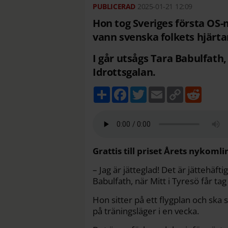
2025-01-21
12:09
Hon tog Sveriges första OS-
vann svenska folkets hjärta
I går utsågs Tara Babulfath,
Idrottsgalan.
D
F
T
E
C
R
e
a
w
m
o
e
l
c
i
a
p
d
a
e
t
i
y
d
b
t
l
L
i
o
e
i
t
o
r
n
k
k
Grattis till priset Årets nykoml
– Jag är jätteglad! Det är jättehäfti
Babulfath, när Mitt i Tyresö får t
Hon sitter på ett flygplan och ska 
på träningsläger i en vecka.