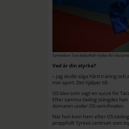
Tyresöbon Tara Babulfath hyllas för sina pre
Vad är din styrka?
– Jag skulle säga hård träning och at
min sport. Det hjälper till.
OS blev som sagt en succé för Tara
Efter samma tävling stängdes hon 
domaren under OS-semifinalen.
När hon kom hem efter OS-tävling
proppfullt Tyresö centrum som to