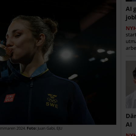
AI 
job
NYH
star
utma
arbe
Där
AI
sommaren 2024.
Juan Gabi, EJU
NYH