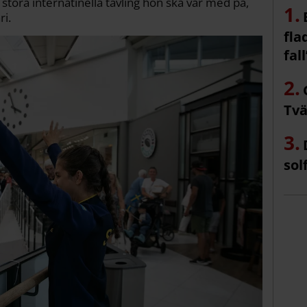
stora internatinella tävling hon ska var med på,
ri.
fla
fall
Tvä
sol