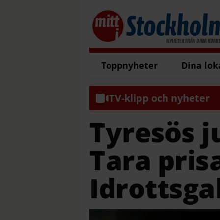
Toppnyheter
Dina lok
TV-klipp och nyheter
Tyresös 
Tara pris
Idrottsga