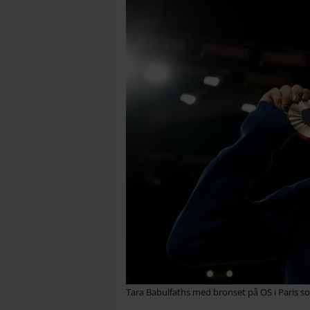
Tara Babulfaths med bronset på OS i Paris 