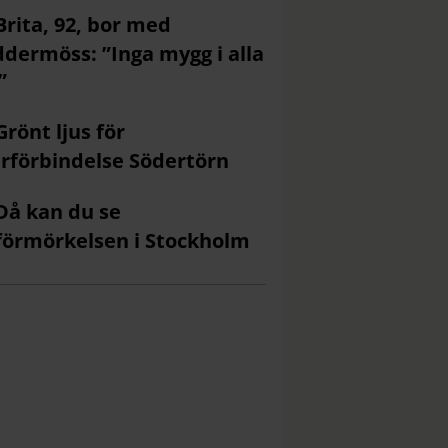
Brita, 92, bor med
ddermöss: ”Inga mygg i alla
”
Grönt ljus för
rförbindelse Södertörn
Då kan du se
förmörkelsen i Stockholm