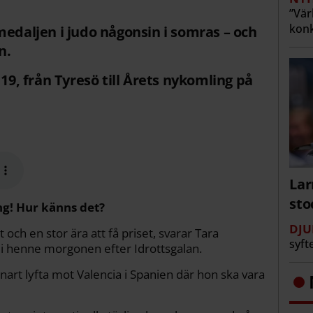
”Vär
konk
medaljen i judo någonsin i somras – och
n.
 19, från Tyresö till Årets nykomling på
Lar
st
ing! Hur känns det?
DJU
gt och en stor ära att få priset, svarar Tara
syft
ag i henne morgonen efter Idrottsgalan.
snart lyfta mot Valencia i Spanien där hon ska vara