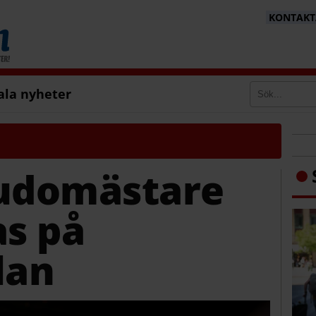
KONTAKTA
ala nyheter
judomästare
as på
lan