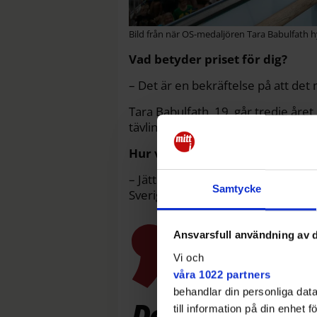
Bild från när OS-medaljören Tara Babulfath h
Vad betyder priset för dig?
– Det är en bekräftelse på att det 
Tara Babulfath, 19, går tredje åre
tävlingar och träningar med skola.
Hur var det att vara med på gal
– Jättecoolt och kul, att få vara me
Samtycke
Sverige.
Ansvarsfull användning av d
Vi och
våra 1022 partners
behandlar din personliga data
Det är jättehäf
till information på din enhet