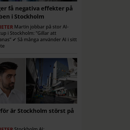
ger få negativa effekter på
ben i Stockholm
ETER
Martin jobbar på stor AI-
tup i Stockholm: ”Gillar att
nas” ✔ Så många använder AI i sitt
te
för är Stockholm störst på
ETER
Stockholm AI: