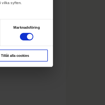
 vilka syften.
lera meter
ryck)
Marknadsföring
Tillåt alla cookies