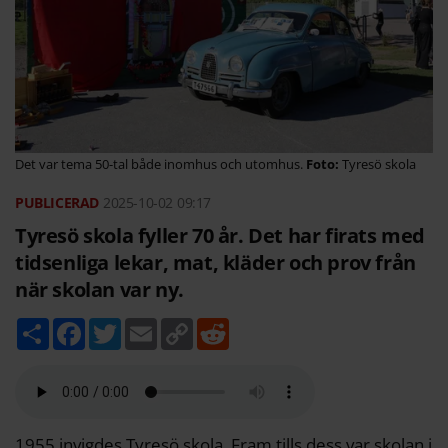
Det var tema 50-tal både inomhus och utomhus.
Tyresö skola
2025-10-02
09:17
Tyresö skola fyller 70 år. Det har firats med
tidsenliga lekar, mat, kläder och prov från
när skolan var ny.
D
F
T
E
C
R
e
a
w
m
o
e
l
c
i
a
p
d
a
e
t
i
y
d
b
t
l
L
i
o
e
i
t
o
r
n
k
k
1955 invigdes Tyresö skola. Fram tills dess var skolan i