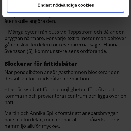
Från kommunens sida ser man flera fördelar med
Endast nödvändiga cookies
ångbåtsbryggan och när bullerutredningen visade att
de nya båtarna var tystare ville man att pendelbåten
åter skulle angöra den.
– Många byter från buss vid Tappström och då är den
bryggan närmare. För varje extra meter man behöver
gå minskar fördelen för resenärerna, säger Hanna
Svensson (S), kommunstyrelsens ordförande.
Blockerar för fritidsbåtar
När pendelbåten angör gästhamnen blockerar den
dessutom för fritidsbåtar, menar hon.
– Det är synd att förlora möjligheten för båtar att
komma in och proviantera i centrum och ligga över en
natt.
Martin och Annika Spiik förstår att ångbåtsbryggan
har sina fördelar, men menar att det påverka deras
hemmiljö alltför mycket.