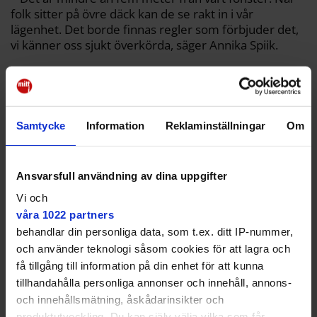
folk sitter på övre däck kan de se rakt in i vår
lägenhet. Det borde finnas regler som förbjuder det,
vi känner oss sjukt överkörda, säger Annika Spiik.
Protesterat sedan 2019
De har sedan 2019 protesterat mot bullret och
vibrationerna från båtarna och tvivlar på att den nya
bullerutredningen ger en rättvis bild.
Samtycke
Information
Reklaminställningar
Om
Ansvarsfull användning av dina uppgifter
Vi och
Det är inte vi som skapar
våra 1022 partners
behandlar din personliga data, som t.ex. ditt IP-nummer,
kaoset.
och använder teknologi såsom cookies för att lagra och
få tillgång till information på din enhet för att kunna
– Det räcker inte att mäta ljudet från motorerna utan
tillhandahålla personliga annonser och innehåll, annons-
alla störningar sammantagna, som skramlet från
landgången och ljudet från propellrar. Man behöver
och innehållsmätning, åskådarinsikter och
hela den ljudbilden, säger Martin Spiik.
produktutveckling. Du kan själv välja vilka som får