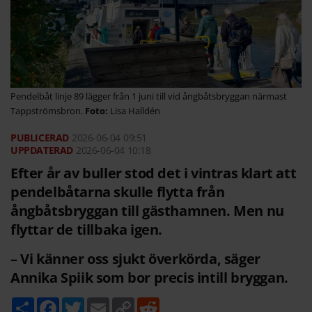
Pendelbåt linje 89 lägger från 1 juni till vid ångbåtsbryggan närmast
Tappströmsbron.
Lisa Halldén
2026-06-04
09:51
2026-06-04 10:18
Efter år av buller stod det i vintras klart att
pendelbåtarna skulle flytta från
ångbåtsbryggan till gästhamnen. Men nu
flyttar de tillbaka igen.
– Vi känner oss sjukt överkörda, säger
Annika Spiik som bor precis intill bryggan.
D
F
T
E
C
R