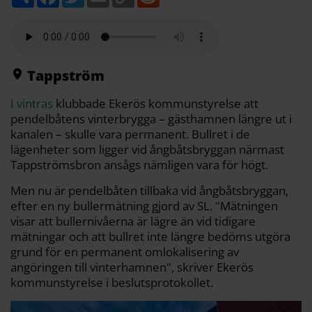
e
a
w
m
o
e
l
c
i
a
p
d
a
e
t
i
y
d
b
t
l
L
i
o
e
i
t
o
r
n
k
k
Tappström
I vintras
klubbade Ekerös kommunstyrelse att
pendelbåtens vinterbrygga – gästhamnen längre ut i
kanalen – skulle vara permanent. Bullret i de
lägenheter som ligger vid ångbåtsbryggan närmast
Tappströmsbron ansågs nämligen vara för högt.
Men nu är pendelbåten tillbaka vid ångbåtsbryggan,
efter en ny bullermätning gjord av SL. "Mätningen
visar att bullernivåerna är lägre än vid tidigare
mätningar och att bullret inte längre bedöms utgöra
grund för en permanent omlokalisering av
angöringen till vinterhamnen", skriver Ekerös
kommunstyrelse i beslutsprotokollet.