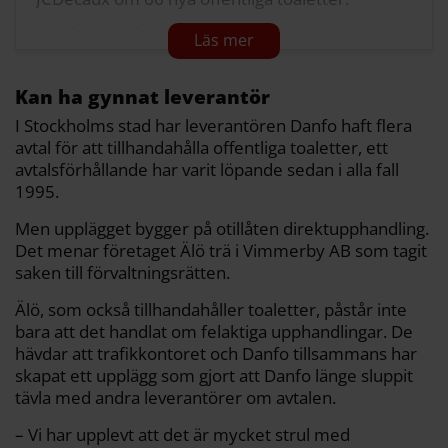
Att få dem på plats tog längre tid än väntat och
budgeten sprack. Slutnotan landade på 46
miljoner kronor.
Kan ha gynnat leverantör
Avtalet löpte ut 2025. Staden inledde därför en
I Stockholms stad har leverantören Danfo haft flera
upphandling för nya offentliga toaletter.
avtal för att tillhandahålla offentliga toaletter, ett
avtalsförhållande har varit löpande sedan i alla fall
Den vanns av Danfo, som i dag har 29 av de
1995.
totalt nära 100 offentliga toaletterna i stan.
Men upplägget bygger på otillåten direktupphandling.
Nya avtalet innebar att samtliga toaletter ska
Det menar företaget Älö trä i Vimmerby AB som tagit
bort och ersättas av upp till 100 toaletter.
saken till förvaltningsrätten.
Stadens kostnad för att riva grundplattorna de
Älö, som också tillhandahåller toaletter, påstår inte
gamla toaletterna står på uppgick till 20 miljoner
bara att det handlat om felaktiga upphandlingar. De
kronor.
hävdar att trafikkontoret och Danfo tillsammans har
Avtalet för några av JCDecaux toaletter
skapat ett upplägg som gjort att Danfo länge sluppit
förlängdes dock tillfälligt. Det överklagades till
tävla med andra leverantörer om avtalen.
förvaltningsrätten,
som slog fast
att det rört sig
– Vi har upplevt att det är mycket strul med
om otillåten direktupphandling ogiltigförklarade