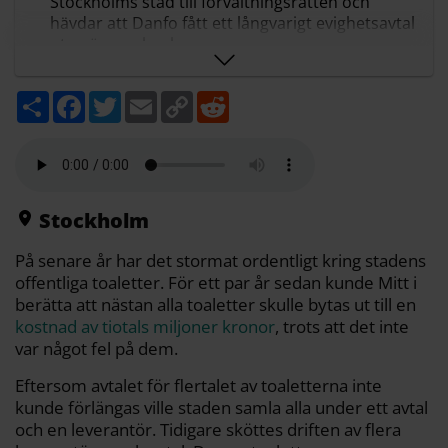
Stockholms stad till förvaltningsrätten och
hävdar att Danfo fått ett långvarigt evighetsavtal
utan öppen konkurrens.
Ett mejl från Danfo till trafikkontoret beskriver
hur parterna kunde riskminimera trots
D
F
T
E
C
R
skyldighet att annonsera och föreslår splittrade
e
a
w
m
o
e
avtal för sämre insyn.
l
c
i
a
p
d
a
e
t
i
y
d
Älö vill att stadens kvarvarande avtal med Danfo
b
t
l
L
i
ska hävas och menar att upplägget varit ett
o
e
i
t
medvetet kringgående av upphandlingsregler
o
r
n
k
k
för att gynna bolaget.
Stockholm
Stockholms stad avvisar anklagelserna, säger att
vissa avtal inte förlängts och att övriga omfattas
På senare år har det stormat ordentligt kring stadens
av undantag.
offentliga toaletter. För ett par år sedan kunde Mitt i
Sammanfattningen är gjord med AI-stöd och granskad av
berätta att nästan alla toaletter skulle bytas ut till en
Mitt i:s redaktion
kostnad av tiotals miljoner kronor
, trots att det inte
var något fel på dem.
Eftersom avtalet för flertalet av toaletterna inte
kunde förlängas ville staden samla alla under ett avtal
och en leverantör. Tidigare sköttes driften av flera