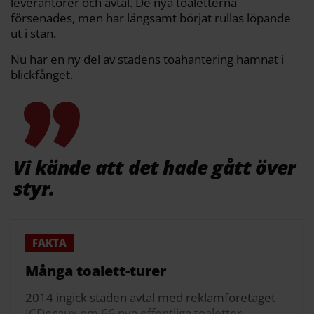
leverantörer och avtal. De nya toaletterna
försenades, men har långsamt börjat rullas löpande
ut i stan.
Nu har en ny del av stadens toahantering hamnat i
blickfånget.
Vi kände att det hade gått över
styr.
Många toalett-turer
2014 ingick staden avtal med reklamföretaget
JCDecaux om 66 nya offentliga toaletter.