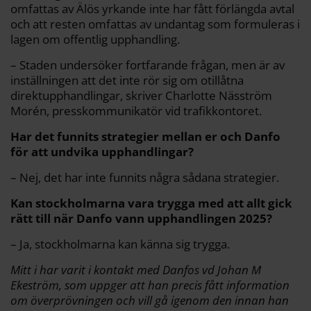
omfattas av Älös yrkande inte har fått förlängda avtal
och att resten omfattas av undantag som formuleras i
lagen om offentlig upphandling.
– Staden undersöker fortfarande frågan, men är av
inställningen att det inte rör sig om otillåtna
direktupphandlingar, skriver Charlotte Näsström
Morén, presskommunikatör vid trafikkontoret.
Har det funnits strategier mellan er och
Danfo
för att undvika upphandlingar?
– Nej, det har inte funnits några sådana strategier.
Kan stockholmarna vara trygga med att allt gick
rätt till när
Danfo
vann upphandlingen 2025?
– Ja, stockholmarna kan känna sig trygga.
Mitt i har varit i kontakt med
Danfos
vd Johan M
Ekeström
, som uppger att han precis fått information
om överprövningen och vill gå igenom den innan han