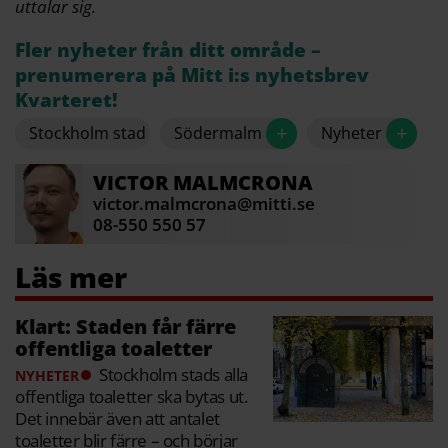
uttalar sig.
Fler nyheter från ditt område –
prenumerera på Mitt i:s nyhetsbrev
Kvarteret!
+
+
Stockholm stad
Södermalm
Nyheter
VICTOR
MALMCRONA
victor.malmcrona@mitti.se
08-550 550 57
Klart: Staden får färre
offentliga toaletter
Stockholm stads alla
NYHETER
offentliga toaletter ska bytas ut.
Det innebär även att antalet
toaletter blir färre – och börjar