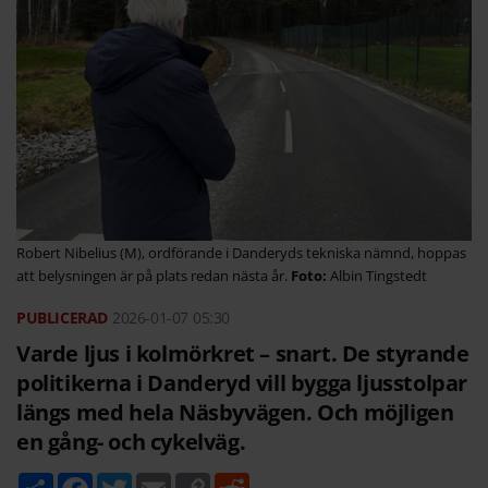
Robert Nibelius (M), ordförande i Danderyds tekniska nämnd, hoppas
att belysningen är på plats redan nästa år.
Albin Tingstedt
2026-01-07
05:30
Varde ljus i kolmörkret – snart. De styrande
politikerna i Danderyd vill bygga ljusstolpar
längs med hela Näsbyvägen. Och möjligen
en gång- och cykelväg.
D
F
T
E
C
R