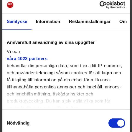
Samtycke
Information
Reklaminställningar
Om
Ansvarsfull användning av dina uppgifter
Vi och
våra 1022 partners
behandlar din personliga data, som t.ex. ditt IP-nummer,
och använder teknologi såsom cookies för att lagra och
få tillgång till information på din enhet för att kunna
Trafikanter på slingriga Näsbyvägen måste förlita sig på dagsljuset för
tillhandahålla personliga annonser och innehåll, annons-
att få ljus på vägen.
Albin Tingstedt
och innehållsmätning, åskådarinsikter och
produktutveckling. Du kan själv välja vilka som får
– Då blev jag konfunderad för normalt sett brukar vi
använda din data och i vilka syften.
ha belysning runt om på alla våra stora och centrala
vägar. Det kändes också angeläget eftersom vi
Samtyckesval
arbetar mycket med trafiksäkerhet, men här var det
Med din tillåtelse skulle vi även vilja:
Nödvändig
becksvart, säger han.
Samla in information om din geografiska plats