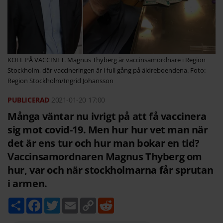
KOLL PÅ VACCINET. Magnus Thyberg är vaccinsamordnare i Region
Stockholm, där vaccineringen är i full gång på äldreboendena. Foto:
Region Stockholm/Ingrid Johansson
2021-01-20
17:00
Många väntar nu ivrigt på att få vaccinera
sig mot covid-19. Men hur hur vet man när
det är ens tur och hur man bokar en tid?
Vaccinsamordnaren Magnus Thyberg om
hur, var och när stockholmarna får sprutan
i armen.
D
F
T
E
C
R
e
a
w
m
o
e
l
c
i
a
p
d