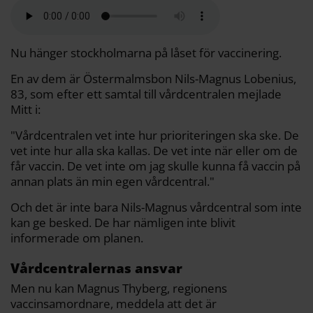
a
e
t
i
y
d
b
t
l
L
i
o
e
i
t
o
r
n
k
k
Nu hänger stockholmarna på låset för vaccinering.
En av dem är Östermalmsbon Nils-Magnus Lobenius,
83, som efter ett samtal till vårdcentralen mejlade
Mitt i:
"Vårdcentralen vet inte hur prioriteringen ska ske. De
vet inte hur alla ska kallas. De vet inte när eller om de
får vaccin. De vet inte om jag skulle kunna få vaccin på
annan plats än min egen vårdcentral."
Och det är inte bara Nils-Magnus vårdcentral som inte
kan ge besked. De har nämligen inte blivit
informerade om planen.
Vårdcentralernas ansvar
Men nu kan Magnus Thyberg, regionens
vaccinsamordnare, meddela att det är