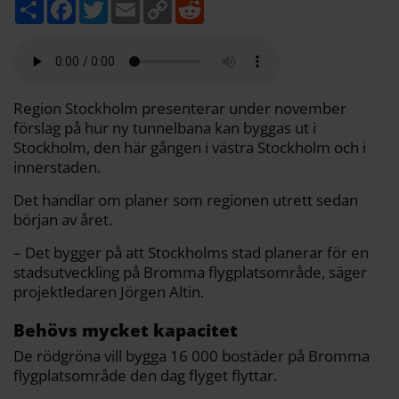
D
F
T
E
C
R
e
a
w
m
o
e
l
c
i
a
p
d
a
e
t
i
y
d
b
t
l
L
i
o
e
i
t
o
r
n
k
k
Region Stockholm presenterar under november
förslag på hur ny tunnelbana kan byggas ut i
Stockholm, den här gången i västra Stockholm och i
innerstaden.
Det handlar om planer som regionen utrett sedan
början av året.
– Det bygger på att Stockholms stad planerar för en
stadsutveckling på Bromma flygplatsområde, säger
projektledaren Jörgen Altin.
Behövs mycket kapacitet
De rödgröna vill bygga 16 000 bostäder på Bromma
flygplatsområde den dag flyget flyttar.