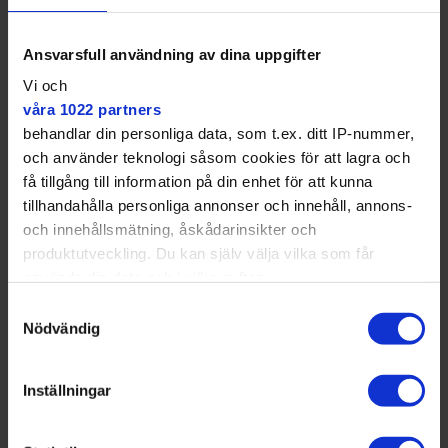
• Utbyggnad av gul linje: Från Fridhemsplan.
• Utbyggnad av grön linje: Från en plats väster om
Ansvarsfull användning av dina uppgifter
Alvik.
Vi och
• Utbyggnad grön linje: Från den nya
våra 1022 partners
tunnelbanestationen Arenastaden som öppnar i Solna
behandlar din personliga data, som t.ex. ditt IP-nummer,
2028.
och använder teknologi såsom cookies för att lagra och
få tillgång till information på din enhet för att kunna
• Ett annat alternativ är att bygga en ny fristående linje
tillhandahålla personliga annonser och innehåll, annons-
mellan innerstaden och Bromma flygplatsområde.
och innehållsmätning, åskådarinsikter och
Samtliga alternativ kan förlängas med nya
produktutveckling. Du kan själv välja vilka som får
tunnelbanegrenar till Vällingby och/eller Spånga.
använda din data och i vilka syften.
Samtyckesval
Med din tillåtelse skulle vi även vilja:
Nödvändig
Samla in information om din geografiska plats
som kan ha en noggrannhet på upp till flera meter
Inställningar
Identifiera din enhet genom att aktivt skanna den
för specifika kännetecken (fingeravtryck)