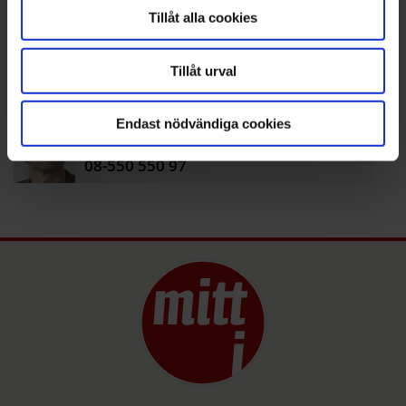
Tillåt alla cookies
+
+
Hammarbyhöjden
Kärrtorp
Tillåt urval
+
+
+
Skarpnäck
Nyheter
Mat
ANDERS
BJÖRKLUND
Endast nödvändiga cookies
anders.bjorklund@mitti.se
08-550 550 97