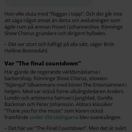
o
e
i
t
o
r
n
k
k
Hon ville sluta med ”flaggan i topp”. Och det går inte
att säga något annat än detta om avslutningen som
ägde rum på arenan Hovet i Johanneshov. Rönninge
Show Chorus grundare och dirigent hyllades.
– Det var stort och häftigt på alla sätt, säger Britt-
Heléne Bonnedahl.
Var ”The final countdown”
Här gjorde de regerande världsmästarna i
barbershop, Rönninge Show Chorus, showen
”Stjärnjul” tillsammans med kören The Entertainmen i
helgen. Med var också forne allsångsledaren Anders
Lundin och artisterna Samuel Ljungblad, Gunilla
Backman och Peter Johansson. Abba:s klassiker
”Thank you for the music” som kören också
framförde
under VM-tävlingarna
blev svanesången.
– Det här var ”The Final Countdown”. Men det är svårt