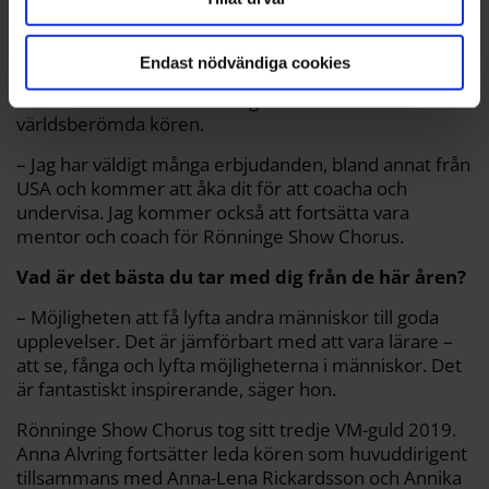
Undervisar i USA
Endast nödvändiga cookies
Sysslolös kommer Rönningebon inte att vara trots att
hon kliver av rollen som dirigent för den
världsberömda kören.
– Jag har väldigt många erbjudanden, bland annat från
USA och kommer att åka dit för att coacha och
undervisa. Jag kommer också att fortsätta vara
mentor och coach för Rönninge Show Chorus.
Vad är det bästa du tar med dig från de här åren?
– Möjligheten att få lyfta andra människor till goda
upplevelser. Det är jämförbart med att vara lärare –
att se, fånga och lyfta möjligheterna i människor. Det
är fantastiskt inspirerande, säger hon.
Rönninge Show Chorus tog sitt tredje VM-guld 2019.
Anna Alvring fortsätter leda kören som huvuddirigent
tillsammans med Anna-Lena Rickardsson och Annika