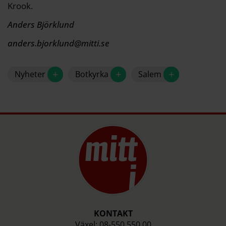
Krook.
Anders Björklund
anders.bjorklund@mitti.se
+
+
+
Nyheter
Botkyrka
Salem
KONTAKT
Växel: 08-550 550 00