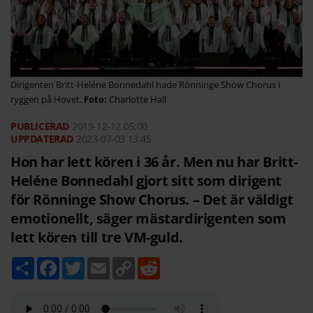
Dirigenten Britt-Heléne Bonnedahl hade Rönninge Show Chorus i
ryggen på Hovet.
Charlotte Hall
2019-12-12
05:00
2023-07-03 13:45
Hon har lett kören i 36 år. Men nu har Britt-
Heléne Bonnedahl gjort sitt som dirigent
för Rönninge Show Chorus. – Det är väldigt
emotionellt, säger mästardirigenten som
lett kören till tre VM-guld.
D
F
T
E
C
R
e
a
w
m
o
e
l
c
i
a
p
d
a
e
t
i
y
d
b
t
l
L
i