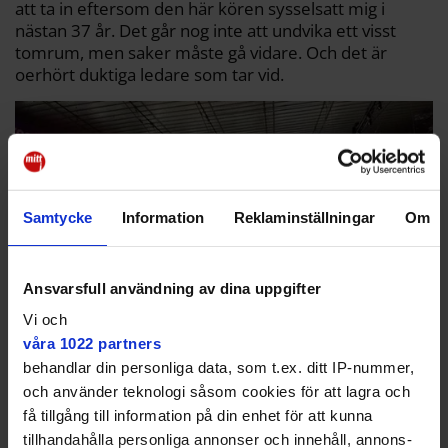
att ta in eftersom den här kören sysselsatt mig i
nästan 37 år. Det går nog inte att undvika ett visst
tomrum, men saker måste gå vidare. Och det är
oerhört duktiga ledare som tar vid.
Samtycke
Information
Reklaminställningar
Om
Ansvarsfull användning av dina uppgifter
Vi och
våra 1022 partners
behandlar din personliga data, som t.ex. ditt IP-nummer,
Publiken på Hovet under ”Nu tändas tusen juleljus”. Foto: Gerd Wallin
och använder teknologi såsom cookies för att lagra och
Privat
få tillgång till information på din enhet för att kunna
tillhandahålla personliga annonser och innehåll, annons-