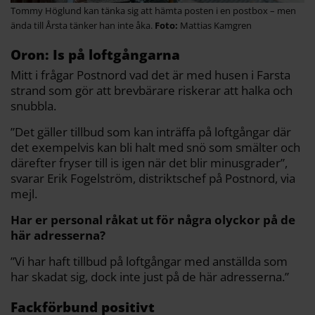
Tommy Höglund kan tänka sig att hämta posten i en postbox – men
ända till Årsta tänker han inte åka.
Mattias Kamgren
Oron: Is på loftgångarna
Mitt i frågar Postnord vad det är med husen i Farsta
strand som gör att brevbärare riskerar att halka och
snubbla.
”Det gäller tillbud som kan inträffa på loftgångar där
det exempelvis kan bli halt med snö som smälter och
därefter fryser till is igen när det blir minusgrader”,
svarar Erik Fogelström, distriktschef på Postnord, via
mejl.
Har er personal råkat ut för några olyckor på de
här adresserna?
”Vi har haft tillbud på loftgångar med anställda som
har skadat sig, dock inte just på de här adresserna.”
Fackförbund positivt