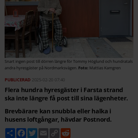
Snart ingen post till dörren längre för Tommy Höglund och hundratals
andra hyresgäster på Nordmarksvägen.
Mattias Kamgren
2025-02-20
07:40
Flera hundra hyresgäster i Farsta strand
ska inte längre få post till sina lägenheter.
Brevbärare kan snubbla eller halka i
husens loftgångar, hävdar Postnord.
D
F
T
E
C
R
e
a
w
m
o
e