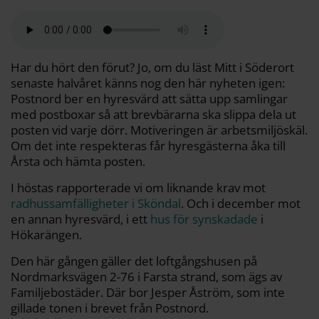
l
c
i
a
p
d
a
e
t
i
y
d
b
t
l
L
i
o
e
i
t
o
r
n
k
k
Har du hört den förut? Jo, om du läst Mitt i Söderort
senaste halvåret känns nog den här nyheten igen:
Postnord ber en hyresvärd att sätta upp samlingar
med postboxar så att brevbärarna ska slippa dela ut
posten vid varje dörr. Motiveringen är arbetsmiljöskäl.
Om det inte respekteras får hyresgästerna åka till
Årsta och hämta posten.
I höstas rapporterade vi om liknande krav mot
radhussamfälligheter i Sköndal
. Och i december mot
en annan hyresvärd, i ett
hus för synskadade
i
Hökarängen.
Den här gången gäller det loftgångshusen på
Nordmarksvägen 2-76 i Farsta strand, som ägs av
Familjebostäder. Där bor Jesper Åström, som inte
gillade tonen i brevet från Postnord.