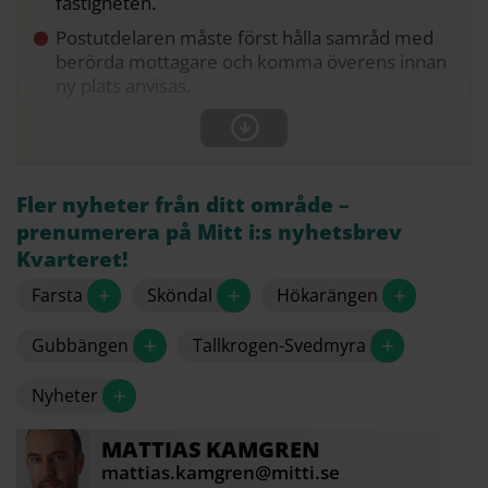
fastigheten.
Postutdelaren måste först hålla samråd med
berörda mottagare och komma överens innan
ny plats anvisas.
Fler nyheter från ditt område –
prenumerera på Mitt i:s nyhetsbrev
Kvarteret!
+
+
+
Farsta
Sköndal
Hökarängen
+
+
Gubbängen
Tallkrogen-Svedmyra
+
Nyheter
MATTIAS
KAMGREN
mattias.kamgren@mitti.se