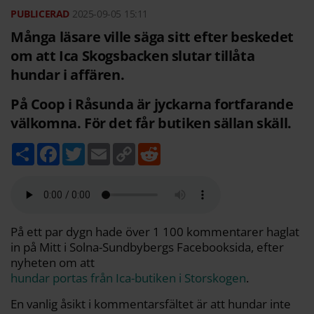
2025-09-05
15:11
Många läsare ville säga sitt efter beskedet
om att Ica Skogsbacken slutar tillåta
hundar i affären.
På Coop i Råsunda är jyckarna fortfarande
välkomna. För det får butiken sällan skäll.
D
F
T
E
C
R
e
a
w
m
o
e
l
c
i
a
p
d
a
e
t
i
y
d
b
t
l
L
i
o
e
i
t
o
r
n
k
k
På ett par dygn hade över 1 100 kommentarer haglat
in på Mitt i Solna-Sundbybergs Facebooksida, efter
nyheten om att
hundar portas från Ica-butiken i Storskogen
.
En vanlig åsikt i kommentarsfältet är att hundar inte