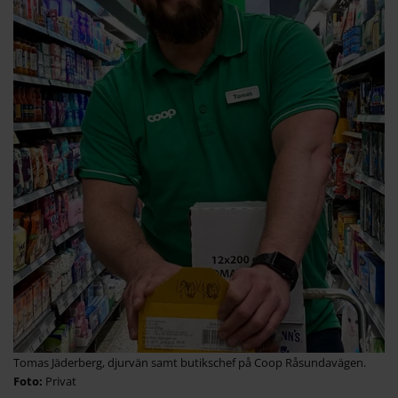
Tomas Jäderberg, djurvän samt butikschef på Coop Råsundavägen.
Privat