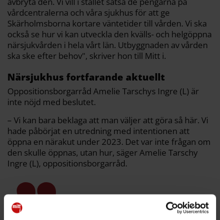
avbryta den. Vi vill i stället satsa de pengarna på
vårdcentralerna och våra sjukhus för att ge
Skärholmsborna kortare väntetider till vården. Vi ska
också se hur vi kan utveckla den kvälls- och helgöppna
närsjukvården i hela vårt län. Utbyggnaden av vården
ska ske efter behov", skriver hon till Mitt i.
Närsjukhus fortfarande aktuellt
Oppositionsborgarråd Amelie Tarschys Ingre (L) är
inte nöjd med beslutet.
– Vi kan bara beklaga att man väljer att göra så här. Vi
hade påbörjat en utredning med intentionen att
öppna en närakut under 2023. Det var inte frågan om
den skulle öppnas, utan hur, säger Amelie Tarschy
Ingre (L), oppositionsborgarråd.