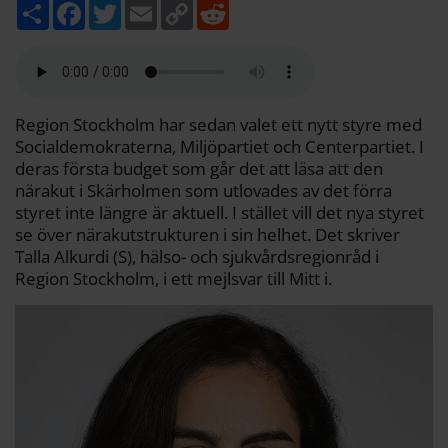
D
F
T
E
C
R
e
a
w
m
o
e
l
c
i
a
p
d
a
e
t
i
y
d
b
t
l
L
i
o
e
i
t
o
r
n
k
k
Region Stockholm har sedan valet ett nytt styre med
Socialdemokraterna, Miljöpartiet och Centerpartiet. I
deras första budget som går det att läsa att den
närakut i Skärholmen som utlovades av det förra
styret inte längre är aktuell. I stället vill det nya styret
se över närakutstrukturen i sin helhet. Det skriver
Talla Alkurdi (S), hälso- och sjukvårdsregionråd i
Region Stockholm, i ett mejlsvar till Mitt i.