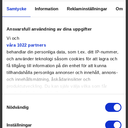
Det var inte frågan om den
Samtycke
Information
Reklaminställningar
Om
skulle öppnas, utan hur.
Ansvarsfull användning av dina uppgifter
Vi och
våra 1022 partners
behandlar din personliga data, som t.ex. ditt IP-nummer,
och använder teknologi såsom cookies för att lagra och
få tillgång till information på din enhet för att kunna
tillhandahålla personliga annonser och innehåll, annons-
och innehållsmätning, åskådarinsikter och
produktutveckling. Du kan själv välja vilka som får
använda din data och i vilka syften.
Samtyckesval
Med din tillåtelse skulle vi även vilja:
Nödvändig
Samla in information om din geografiska plats
som kan ha en noggrannhet på upp till flera meter
Inställningar