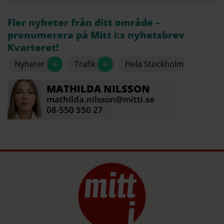
Fler nyheter från ditt område –
prenumerera på Mitt i:s nyhetsbrev
Kvarteret!
+
+
Nyheter
Trafik
Hela Stockholm
MATHILDA
NILSSON
mathilda.nilsson@mitti.se
08-550 550 27