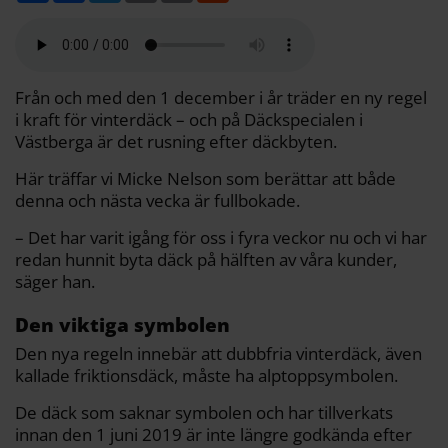
l
c
i
a
p
d
a
e
t
i
y
d
b
t
l
L
i
o
e
i
t
o
r
n
k
k
Från och med den 1 december i år träder en ny regel
i kraft för vinterdäck – och på Däckspecialen i
Västberga är det rusning efter däckbyten.
Här träffar vi Micke Nelson som berättar att både
denna och nästa vecka är fullbokade.
– Det har varit igång för oss i fyra veckor nu och vi har
redan hunnit byta däck på hälften av våra kunder,
säger han.
Den viktiga symbolen
Den nya regeln innebär att dubbfria vinterdäck, även
kallade friktionsdäck, måste ha alptoppsymbolen.
De däck som saknar symbolen och har tillverkats
innan den 1 juni 2019 är inte längre godkända efter