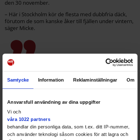
den 30 november.
– Här i Stockholm kör de flesta med dubbfria däck,
förutom de som kanske åker till fjällen under vintern,
säger Micke.
Mycket folk som ringer och är
oroliga.
Samtycke
Information
Reklaminställningar
Om
Ansvarsfull användning av dina uppgifter
Vi och
våra 1022 partners
behandlar din personliga data, som t.ex. ditt IP-nummer,
och använder teknologi såsom cookies för att lagra och