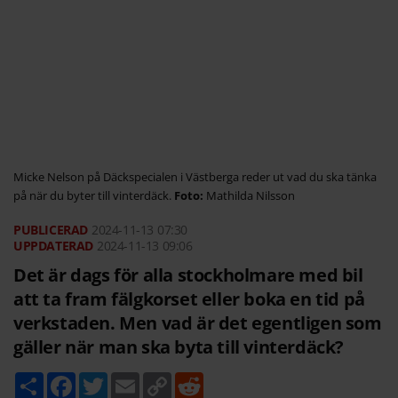
Micke Nelson på Däckspecialen i Västberga reder ut vad du ska tänka
på när du byter till vinterdäck.
Mathilda Nilsson
2024-11-13
07:30
2024-11-13 09:06
Det är dags för alla stockholmare med bil
att ta fram fälgkorset eller boka en tid på
verkstaden. Men vad är det egentligen som
gäller när man ska byta till vinterdäck?
D
F
T
E
C
R
e
a
w
m
o
e