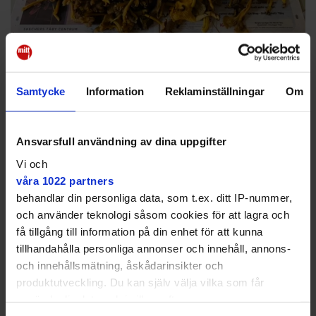
Samtycke
Information
Reklaminställningar
Om
En vanlig vecka plockar Oliver runt 30 liter svamp. Ofta blir det stora
mängder trattkantareller.
Oliver Bunge-Meyer
Jobbade i Dubai
Ansvarsfull användning av dina uppgifter
I flera år har Oliver bott och jobbat i Dubai. När han
Vi och
nyligen kom hem till Sverige igen kände han hur
våra 1022 partners
mycket han hade saknat skogen.
behandlar din personliga data, som t.ex. ditt IP-nummer,
och använder teknologi såsom cookies för att lagra och
få tillgång till information på din enhet för att kunna
tillhandahålla personliga annonser och innehåll, annons-
och innehållsmätning, åskådarinsikter och
När man kom hem och mamma
produktutveckling. Du kan själv välja vilka som får
använda din data och i vilka syften.
började göra sina