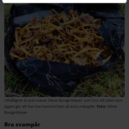
Uthållighet är prio menar Oliver Bunge-Meyer, som tror att tiden som
jägare gör att han kan kamma hem så stora mängder.
Oliver
Bunge-Meyer
Bra svampår