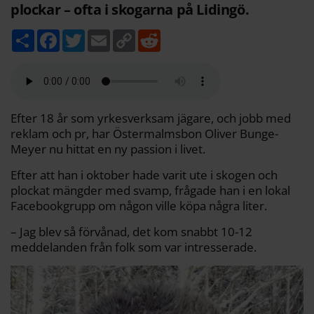
plockar – ofta i skogarna på Lidingö.
D
F
T
E
C
R
e
a
w
m
o
e
l
c
i
a
p
d
a
e
t
i
y
d
b
t
l
L
i
o
e
i
t
o
r
n
k
k
Efter 18 år som yrkesverksam jägare, och jobb med
reklam och pr, har Östermalmsbon Oliver Bunge-
Meyer nu hittat en ny passion i livet.
Efter att han i oktober hade varit ute i skogen och
plockat mängder med svamp, frågade han i en lokal
Facebookgrupp om någon ville köpa några liter.
– Jag blev så förvånad, det kom snabbt 10-12
meddelanden från folk som var intresserade.