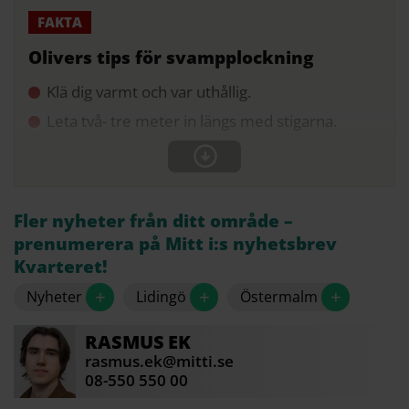
Olivers tips för svampplockning
Klä dig varmt och var uthållig.
Leta två- tre meter in längs med stigarna.
Fler nyheter från ditt område –
prenumerera på Mitt i:s nyhetsbrev
Kvarteret!
+
+
+
Nyheter
Lidingö
Östermalm
RASMUS
EK
rasmus.ek@mitti.se
08-550 550 00