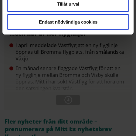
Tillåt urval
driver Bromma flygplats.
Endast nödvändiga cookies
...och här är fler flyglinjer
I april meddelade Västflyg att en ny flyglinje
öppnas till Bromma flygplats, från småländska
Växjö.
En månad senare flaggade Västflyg för att en
ny flyglinje mellan Bromma och Visby skulle
öppnas. Mitt i har sökt Västflyg för att höra om
den satsningen kvarstår.
Fler nyheter från ditt område –
prenumerera på Mitt i:s nyhetsbrev