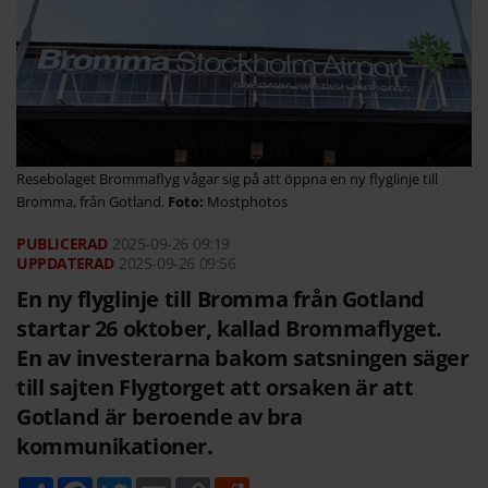
Resebolaget Brommaflyg vågar sig på att öppna en ny flyglinje till
Bromma, från Gotland.
Mostphotos
2025-09-26
09:19
2025-09-26 09:56
En ny flyglinje till Bromma från Gotland
startar 26 oktober, kallad Brommaflyget.
En av investerarna bakom satsningen säger
till sajten Flygtorget att orsaken är att
Gotland är beroende av bra
kommunikationer.
D
F
T
E
C
R