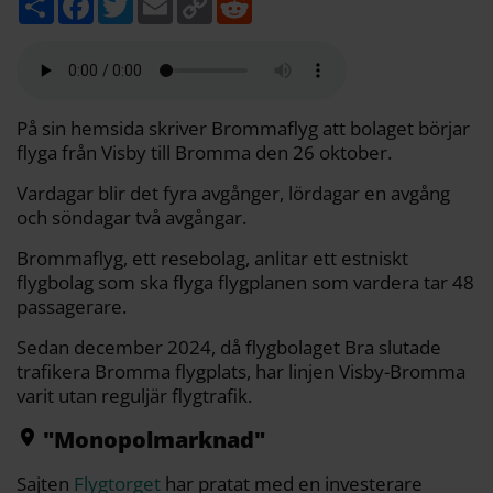
e
a
w
m
o
e
l
c
i
a
p
d
a
e
t
i
y
d
b
t
l
L
i
o
e
i
t
o
r
n
k
k
På sin hemsida skriver Brommaflyg att bolaget börjar
flyga från Visby till Bromma den 26 oktober.
Vardagar blir det fyra avgånger, lördagar en avgång
och söndagar två avgångar.
Brommaflyg, ett resebolag, anlitar ett estniskt
flygbolag som ska flyga flygplanen som vardera tar 48
passagerare.
Sedan december 2024, då flygbolaget Bra slutade
trafikera Bromma flygplats, har linjen Visby-Bromma
varit utan reguljär flygtrafik.
"Monopolmarknad"
Sajten
Flygtorget
har pratat med en investerare