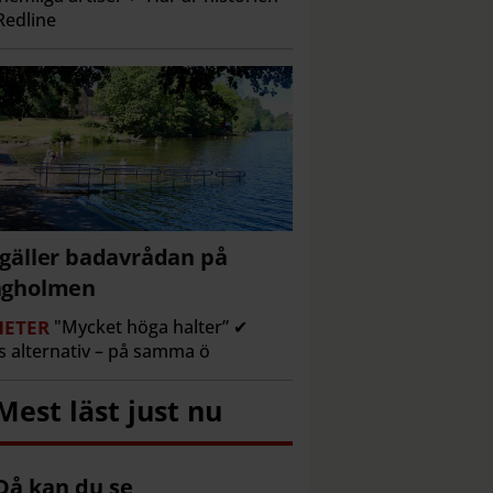
edline
gäller badavrådan på
ngholmen
ETER
"Mycket höga halter” ✔
s alternativ – på samma ö
Mest läst just nu
Då kan du se