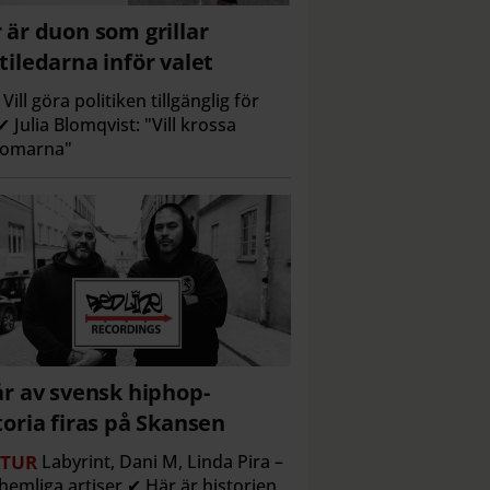
 är duon som grillar
tiledarna inför valet
Vill göra politiken tillgänglig för
 ✔ Julia Blomqvist: "Vill krossa
domarna"
år av svensk hiphop-
toria firas på Skansen
TUR
Labyrint, Dani M, Linda Pira –
hemliga artiser ✔ Här är historien