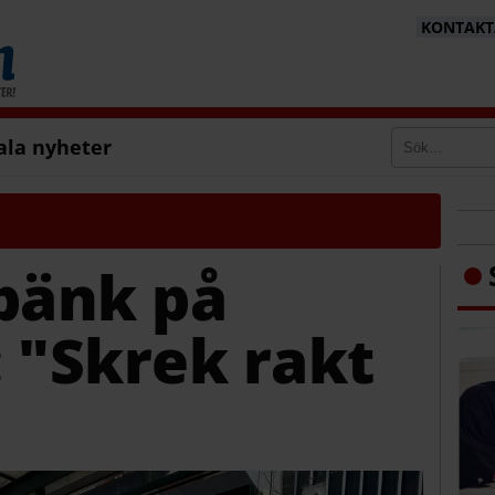
KONTAKTA
ala nyheter
bänk på
 "Skrek rakt