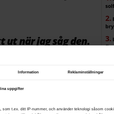
sol
bry
t ut när jag såg den.
fir
s kur på Gullmarsplan.
r hört av sig till SL:s kundtjänst sedan i slutet av
Information
Reklaminställningar
ina uppgifter
 publicerades
till att en bänk kom på plats i
Otroligt, jag trodde aldrig att det skulle gå såhär
, som t.ex. ditt IP-nummer, och använder teknologi såsom cookies
ete, säger Gunilla Sandström.