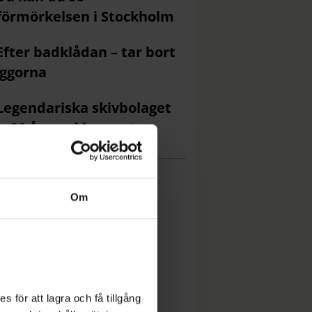
förmörkelsen i Stockholm
Efter badklådan – tar bort
ggorna
Legendariska skivbolaget
ar 30 år med konsert
Om
 för att lagra och få tillgång