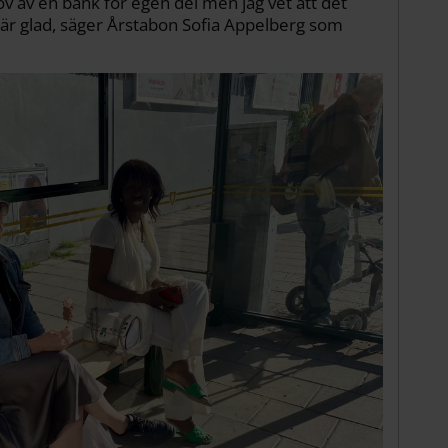
ov av en bänk för egen del men jag vet att det
 är glad, säger Årstabon Sofia Appelberg som