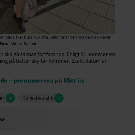
som båda åker buss 160 ofta, välkomnar den nya bänken – även
Mimmi Epstein
sen ska gå saknas fortfarande. Enligt SL kommer en
lning på batteriskyltar kommer. Exakt datum är
åde – prenumerera på Mitt i:s
+
+
er
Kollektivtrafik
se