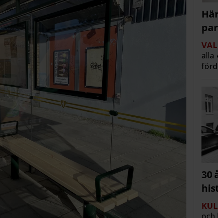
Här
par
VAL
alla
för
30 
his
KUL
och 