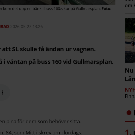
om R
edan kom det upp en bänk i buss 160:s kur på Gullmarsplan.
2026-05-27 13:26
 att SL skulle få ändan ur vagnen.
å i väntan på buss 160 vid Gullmarsplan.
Nu 
Lå
NYH
Finn
en pina för dem som behöver sitta.
, 84, som Mitt i skrev om i lördags.