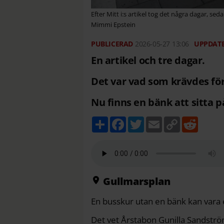
Efter Mitt i:s artikel tog det några dagar, s
Mimmi Epstein
2026-05-27
13:06
En artikel och tre dagar.
Det var vad som krävdes för
Nu finns en bänk att sitta p
D
F
T
E
C
R
e
a
w
m
o
e
l
c
i
a
p
d
a
e
t
i
y
d
b
t
l
L
i
o
e
i
t
o
r
n
k
k
Gullmarsplan
En busskur utan en bänk kan vara 
Det vet Årstabon Gunilla Sandström