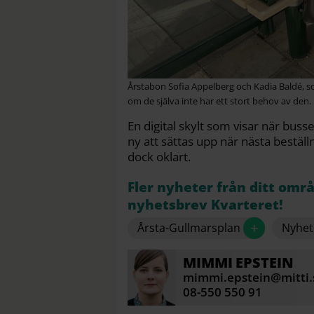
Årstabon Sofia Appelberg och Kadia Baldé, 
om de själva inte har ett stort behov av den.
En digital skylt som visar när bus
ny att sättas upp när nästa bestäl
dock oklart.
Fler nyheter från ditt omr
nyhetsbrev Kvarteret!
+
Årsta-Gullmarsplan
Nyhet
MIMMI
EPSTEIN
mimmi.epstein@mitti.
08-550 550 91