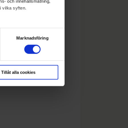
nons- och innehållsmätning,
 vilka syften.
lera meter
ryck)
Marknadsföring
Tillåt alla cookies