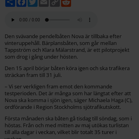
e
a
w
m
o
e
l
c
i
a
p
d
a
e
t
i
y
d
b
t
l
L
i
o
e
i
t
o
r
n
k
k
Den svävande pendelbåten Nova är tillbaka efter
vinteruppehåll. Bärplansbåten, som går mellan
Tappström och Klara Mälarstrand, är ett pilotprojekt
som drog i gång under hösten.
Den 15 april börjar båten köra igen och ska trafikera
sträckan fram till 31 juli.
– Vi ser verkligen fram emot den kommande
testperioden. Det är många som har längtat efter att
Nova ska komma i sjön igen, säger Michaela Haga (C),
ordförande i Region Stockholms sjötrafikutskott.
Första månaden ska båten gå tisdag till söndag, som i
höstas. Från och med mitten av maj utökas turlistan
till alla dagar i veckan, vilket blir totalt 35 turer i
veckan.