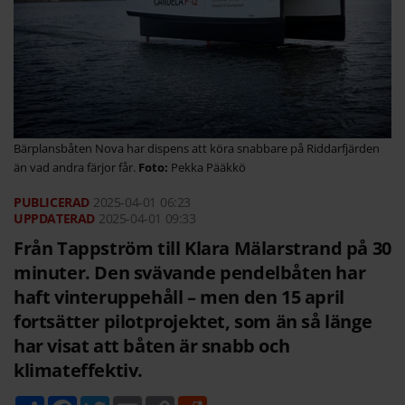
Bärplansbåten Nova har dispens att köra snabbare på Riddarfjärden
än vad andra färjor får.
Pekka Pääkkö
2025-04-01
06:23
2025-04-01 09:33
Från Tappström till Klara Mälarstrand på 30
minuter. Den svävande pendelbåten har
haft vinteruppehåll – men den 15 april
fortsätter pilotprojektet, som än så länge
har visat att båten är snabb och
klimateffektiv.
D
F
T
E
C
R