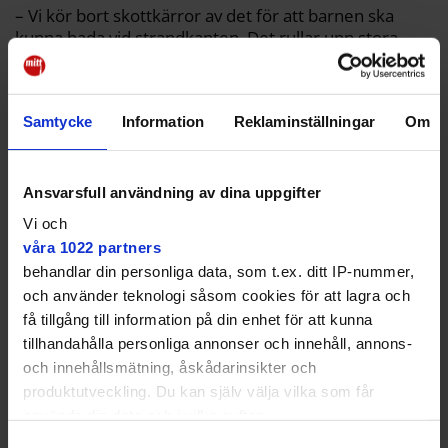
– Vi kör bort skottkärror av det för att barnen ska
kunna bada vid strandkanten. Det rullar upp stora
drivor, säger Gunilla Hagström.
Samtycke
Information
Reklaminställningar
Om
Vår strand är totalt förstörd.
Ansvarsfull användning av dina uppgifter
Vi och
Hos grannen Linda Georgsson som bor intill
våra 1022 partners
Närlundabadet ligger algerna från botten upp till ytan.
behandlar din personliga data, som t.ex. ditt IP-nummer,
– Vi har en och en halv meters djup men de här
och använder teknologi såsom cookies för att lagra och
algerna sätter igen helt. Vår strand är totalt förstörd,
få tillgång till information på din enhet för att kunna
säger hon.
tillhandahålla personliga annonser och innehåll, annons-
och innehållsmätning, åskådarinsikter och
produktutveckling. Du kan själv välja vilka som får
använda din data och i vilka syften.
Samtyckesval