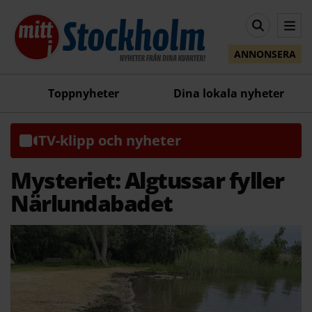
ANNONSERA
Toppnyheter
Dina lokala nyheter
TV-klipp och nyheter
Mysteriet: Algtussar fyller
Närlundabadet