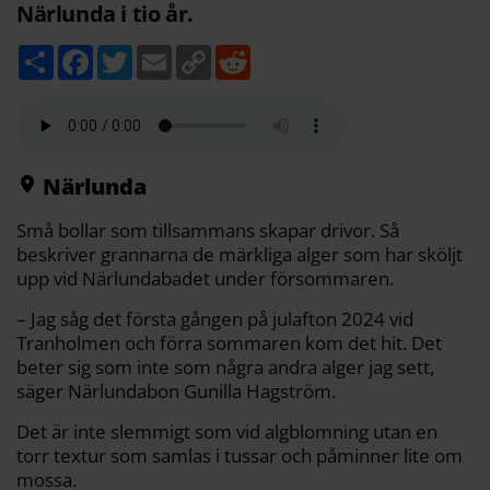
Närlunda i tio år.
D
F
T
E
C
R
e
a
w
m
o
e
l
c
i
a
p
d
a
e
t
i
y
d
b
t
l
L
i
o
e
i
t
o
r
n
k
k
Närlunda
Små bollar som tillsammans skapar drivor. Så
beskriver grannarna de märkliga alger som har sköljt
upp vid Närlundabadet under försommaren.
– Jag såg det första gången på julafton 2024 vid
Tranholmen och förra sommaren kom det hit. Det
beter sig som inte som några andra alger jag sett,
säger Närlundabon Gunilla Hagström.
Det är inte slemmigt som vid algblomning utan en
torr textur som samlas i tussar och påminner lite om
mossa.