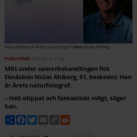
Niclas Ahlberg är Årets naturfotograf.
Niclas Ahlberg
2026-05-19
17:42
Mitt under cancerbehandlingen fick
Eknäsbon Niclas Ahlberg, 61, beskedet: Han
är Årets naturfotograf.
– Helt otippat och fantastiskt roligt, säger
han.
D
F
T
E
C
R
e
a
w
m
o
e
l
c
i
a
p
d
a
e
t
i
y
d