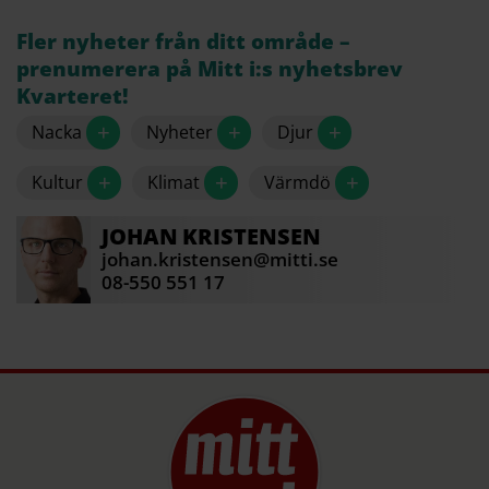
Familj: Susanna, 59, och barnen Smilla, 23,
Fler nyheter från ditt område –
Matilda, 26, och Jonathan, 28.
prenumerera på Mitt i:s nyhetsbrev
Kvarteret!
Klubb: Värmdö fågelklubb. ”Jag ska dit och visa
bilder i höst.”
+
+
+
Nacka
Nyheter
Djur
Aktuell: Vinnare av Årets naturfotograf som
+
+
+
Kultur
Klimat
Värmdö
utses av Naturvårdsverket
Källa: Niclas Ahlberg
JOHAN
KRISTENSEN
johan.kristensen@mitti.se
08-550 551 17