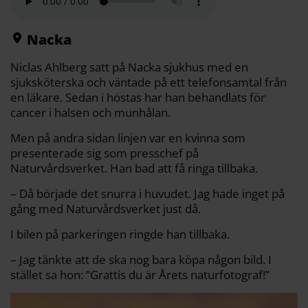
b
t
l
L
i
o
e
i
t
o
r
n
k
k
Nacka
Niclas Ahlberg satt på Nacka sjukhus med en
sjuksköterska och väntade på ett telefonsamtal från
en läkare. Sedan i höstas har han behandlats för
cancer i halsen och munhålan.
Men på andra sidan linjen var en kvinna som
presenterade sig som presschef på
Naturvårdsverket. Han bad att få ringa tillbaka.
– Då började det snurra i huvudet. Jag hade inget på
gång med Naturvårdsverket just då.
I bilen på parkeringen ringde han tillbaka.
– Jag tänkte att de ska nog bara köpa någon bild. I
stället sa hon: ”Grattis du är Årets naturfotograf!”