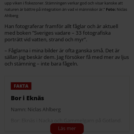
upp viken i fiskezoner. Stämningen verkar god och visar kanske att
naturen är bättre på integration än vad vi människor är.”
Niclas
Ahlberg
Han fotograferar framför allt fåglar och är aktuell
med boken ”Sveriges vadare – 33 fotografiska
porträtt vid vatten, strand och myr”.
– Fåglarna i mina bilder är ofta ganska små. Det är
sällan jag beskär dem. Jag försöker få med mer av ljus
och stämning – inte bara fågeln.
Bor i Eknäs
Namn: Niclas Ahlberg
Bor: Eknäs i Nacka och Gammelgarn på Gotland.
Ålder: 61 år.