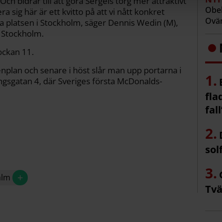
Och bidrar till att göra Sergels torg mer attraktivt
Obeh
ra sig här är ett kvitto på att vi nått konkret
Ovän
ala platsen i Stockholm, säger Dennis Wedin (M),
i Stockholm.
ockan 11.
nplan och senare i höst slår man upp portarna i
ngsgatan 4, där Sveriges första McDonalds-
fla
fall
sol
+
alm
Tvä