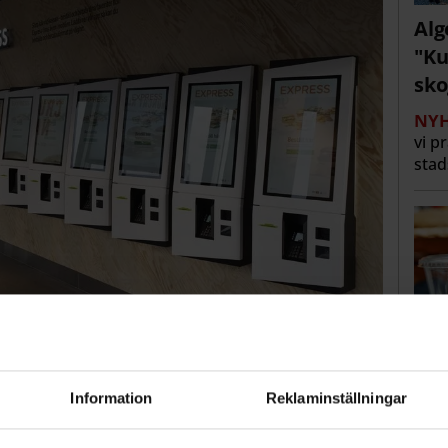
Alg
"Ku
sko
NYH
vi p
stad
granne med gamingcentret Space. Foto: Pressbild
Information
Reklaminställningar
Eng
g på ytterligare en adress i Stockholm.