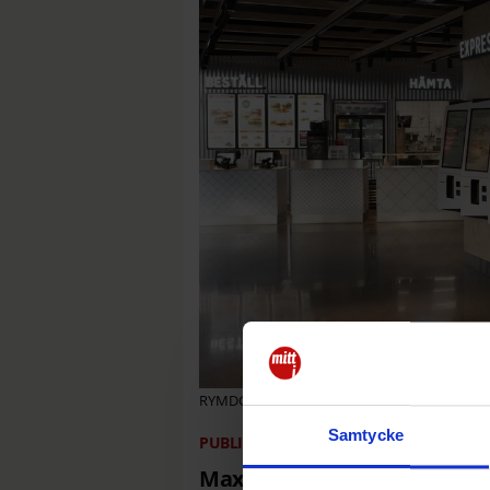
RYMDGRANNE. Max blir i och med öppningen 
Samtycke
2022-06-13
13:32
Max hamburgare etablerar si