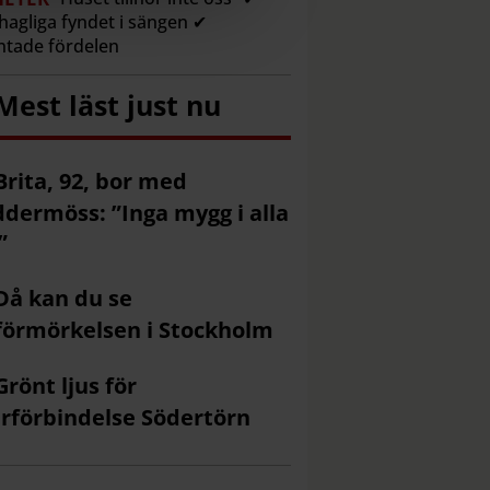
agliga fyndet i sängen ✔
tade fördelen
Mest läst just nu
Brita, 92, bor med
ddermöss: ”Inga mygg i alla
”
Då kan du se
förmörkelsen i Stockholm
Grönt ljus för
rförbindelse Södertörn