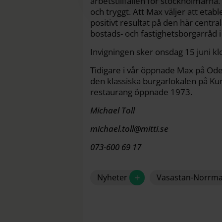
arbetstillfällen för stockholmarna. 
och tryggt. Att Max väljer att etable
positivt resultat på den här centr
bostads- och fastighetsborgarråd 
Invigningen sker onsdag 15 juni kl
Tidigare i vår öppnade Max på Ode
den klassiska burgarlokalen på Ku
restaurang öppnade 1973.
Michael Toll
michael.toll@mitti.se
073-600 69 17
+
Nyheter
Vasastan-Norrm