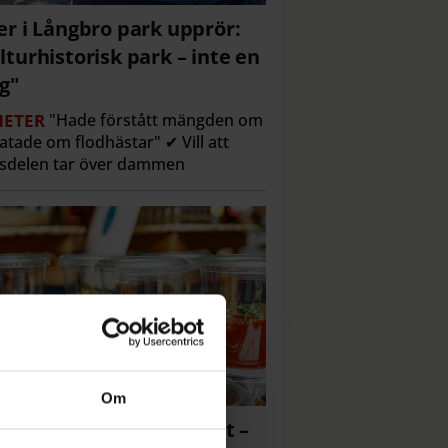
er i Långbro park upprör:
lturhistorisk park – inte en
g"
ETER
"Hade förstått mängden om
ratade om flodhästar" ✔ Vill att
sdelen tar över dammen
Om
ångsplast är på väg bort –