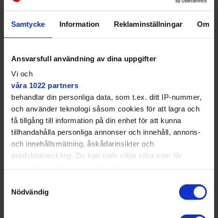
Samtycke
Information
Reklaminställningar
Om
Många lockades till The Public under Sveriges första match som
startade vid 04 på söndagsnatten.
Privat
Ansvarsfull användning av dina uppgifter
De som arbetade under natten har gått hem när vi
Vi och
når krogen.
våra 1022 partners
The Public är den krog i Täby som valt att ansöka om
behandlar din personliga data, som t.ex. ditt IP-nummer,
utökat serveringstillstånd och istället för att stänga
och använder teknologi såsom cookies för att lagra och
klockan 23 på söndagen som de brukar – stängde de
få tillgång till information på din enhet för att kunna
klockan 07 på måndagsmorgonen.
tillhandahålla personliga annonser och innehåll, annons-
och innehållsmätning, åskådarinsikter och
produktutveckling. Du kan själv välja vilka som får
använda din data och i vilka syften.
Samtyckesval
Stämningen var mycket hög
Med din tillåtelse skulle vi även vilja:
Nödvändig
hela tiden tack vare alla mål.
Samla in information om din geografiska plats
som kan ha en noggrannhet på upp till flera meter