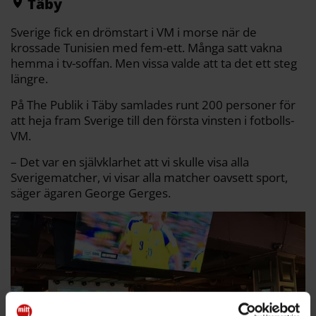
Täby
Sverige fick en drömstart i VM i morse när de
krossade Tunisien med fem-ett. Många satt vakna
hemma i tv-soffan. Men vissa valde att ta det ett steg
längre.
På The Publik i Täby samlades runt 200 personer för
att heja fram Sverige till den första vinsten i fotbolls-
VM.
– Det var en självklarhet att vi skulle visa alla
Sverigematcher, vi visar alla matcher oavsett sport,
säger ägaren George Gerges.