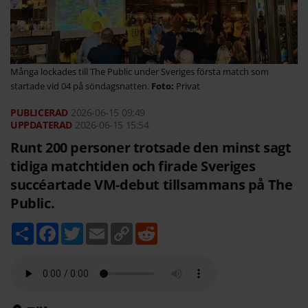
Många lockades till The Public under Sveriges första match som
startade vid 04 på söndagsnatten.
Privat
2026-06-15
09:49
2026-06-15 15:54
Runt 200 personer trotsade den minst sagt
tidiga matchtiden och firade Sveriges
succéartade VM-debut tillsammans på The
Public.
D
F
T
E
C
R
e
a
w
m
o
e
l
c
i
a
p
d
a
e
t
i
y
d
b
t
l
L
i
o
e
i
t
o
r
n
k
k