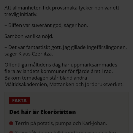
Att allmänheten fick provsmaka tycker hon var ett
trevlig initiativ.
– Biffen var suveränt god, säger hon.
Sambon var lika nöjd.
– Det var fantastiskt gott. Jag gillade ingefärslingonen,
säger Klaus Czerlitza.
Offentliga måltidens dag har uppmärksammades i
flera av landets kommuner för fjärde året i rad.
Bakom temadagen står bland andra
Måltidsakademien, Mattanken och Jordbruksverket.
Det här är Ekerörätten
Terrin på potatis, pumpa och Karl-Johan.
Savoykålsdolme fylld med krispiga rotselleri,