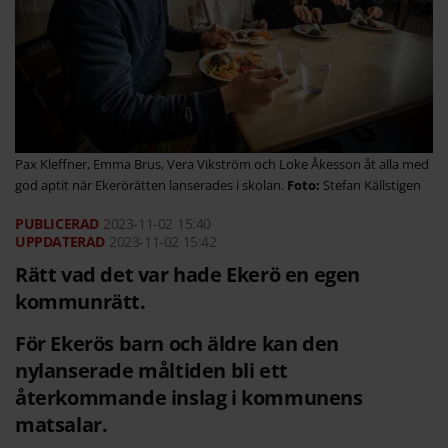
Pax Kleffner, Emma Brus, Vera Vikström och Loke Åkesson åt alla med
god aptit när Ekerörätten lanserades i skolan.
Stefan Källstigen
2023-11-02
15:40
2023-11-02 15:42
Rätt vad det var hade Ekerö en egen
kommunrätt.
För Ekerös barn och äldre kan den
nylanserade måltiden bli ett
återkommande inslag i kommunens
matsalar.