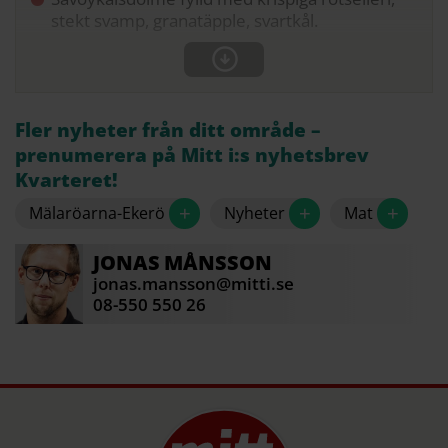
stekt svamp, granatäpple, svartkål.
Fler nyheter från ditt område –
prenumerera på Mitt i:s nyhetsbrev
Kvarteret!
+
+
+
Mälaröarna-Ekerö
Nyheter
Mat
JONAS
MÅNSSON
jonas.mansson@mitti.se
08-550 550 26