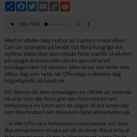
D
F
T
E
C
R
e
a
w
m
o
e
l
c
i
a
p
d
a
e
t
i
y
d
b
t
l
L
i
o
e
i
t
o
r
n
k
k
Med utrullade röda mattor på marken, matprofilen
Carl-Jan Granqvist på besök och flera hungriga och
nyfikna Mälaröbor som tittade förbi utanför skolköket
på Uppgårdsskolan blev det en speciell lunch
torsdagen den 19 oktober. Men så var det heller inte
vilken dag som helst när Offentliga måltidens dag
högtidlighölls på lokalt vis.
För Ekerös del blev temadagen ett tillfälle att använda
råvaror som det finns gott om i kommunen och
komponera en lunch som de dagen till ära lanserade
som Ekerörätten och dessutom bjöd allmänheten på.
– Vi ville lyfta våra fantastiska medarbetare och även
låta allmänheten smaka på vår skolmat. Råvarorna är
från kommunen, så det är klimatsmart, säger David