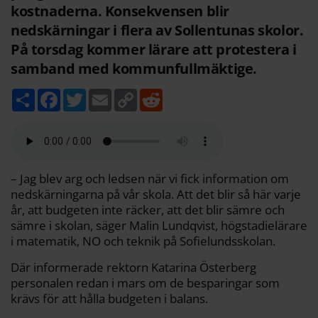
kostnaderna. Konsekvensen blir
nedskärningar i flera av Sollentunas skolor.
På torsdag kommer lärare att protestera i
samband med kommunfullmäktige.
D
F
T
E
C
R
e
a
w
m
o
e
l
c
i
a
p
d
a
e
t
i
y
d
b
t
l
L
i
o
e
i
t
o
r
n
k
k
– Jag blev arg och ledsen när vi fick information om
nedskärningarna på vår skola. Att det blir så här varje
år, att budgeten inte räcker, att det blir sämre och
sämre i skolan, säger Malin Lundqvist, högstadielärare
i matematik, NO och teknik på Sofielundsskolan.
Där informerade rektorn Katarina Österberg
personalen redan i mars om de besparingar som
krävs för att hålla budgeten i balans.