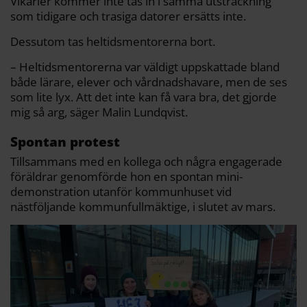
Vikarier kommer inte tas in i samma utsträckning
som tidigare och trasiga datorer ersätts inte.
Dessutom tas heltidsmentorerna bort.
– Heltidsmentorerna var väldigt uppskattade bland
både lärare, elever och vårdnadshavare, men de ses
som lite lyx. Att det inte kan få vara bra, det gjorde
mig så arg, säger Malin Lundqvist.
Spontan protest
Tillsammans med en kollega och några engagerade
föräldrar genomförde hon en spontan mini-
demonstration utanför kommunhuset vid
nästföljande kommunfullmäktige, i slutet av mars.