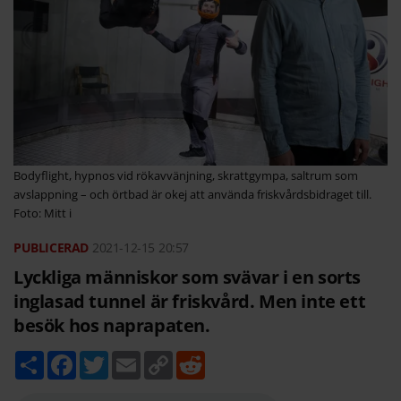
Bodyflight, hypnos vid rökavvänjning, skrattgympa, saltrum som
avslappning – och örtbad är okej att använda friskvårdsbidraget till.
Foto: Mitt i
2021-12-15
20:57
Lyckliga människor som svävar i en sorts
inglasad tunnel är friskvård. Men inte ett
besök hos naprapaten.
D
F
T
E
C
R
e
a
w
m
o
e
l
c
i
a
p
d