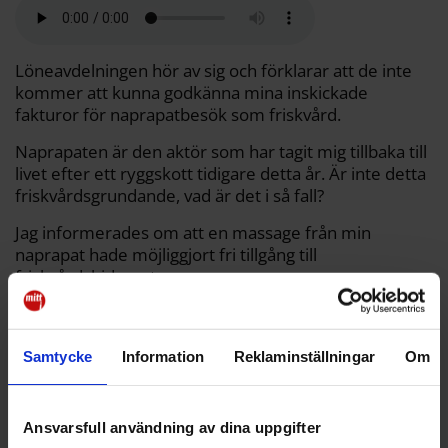
a
e
t
i
y
d
b
t
l
L
i
o
e
i
t
o
r
n
k
k
Löneavdelningen hör av sig och förklarar att de inte
kommer att kunna godkänna mina inskickade
fakturor för naprapatbesök som friskvård.
Naprapaten är den aktör som har tagit mig tillbaka till
livet efter ett ryggskott tidigare detta år. Är inte detta
friskvårdsgrundande, vad är det i så fall?
Jag informerades om att en massage från min
naprapat hade möjliggjort fri tillgång till
friskvårdsbidraget.
Stressad, förvirrad och irriterad surfar jag in på
Skatteverkets hemsida. Jag scrollar hålögt igenom en
lista med godkända friskvårdsaktiviteter. Allt i syfte
Samtycke
Information
Reklaminställningar
Om
att hitta ett alternativ lösning för att hålla mig på rätt
sida av hälsans tunna linje.
Ansvarsfull användning av dina uppgifter
Vilken friskvård duger, och vilken suger, när staten