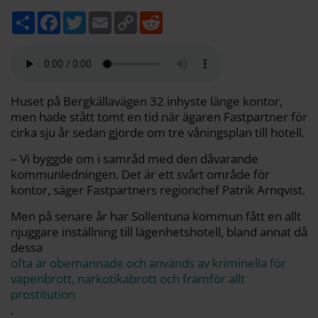
D
F
T
E
C
R
e
a
w
m
o
e
l
c
i
a
p
d
a
e
t
i
y
d
b
t
l
L
i
o
e
i
t
o
r
n
k
k
Huset på Bergkällavägen 32 inhyste länge kontor,
men hade stått tomt en tid när ägaren Fastpartner för
cirka sju år sedan gjorde om tre våningsplan till hotell.
– Vi byggde om i samråd med den dåvarande
kommunledningen. Det är ett svårt område för
kontor, säger Fastpartners regionchef Patrik Arnqvist.
Men på senare år har Sollentuna kommun fått en allt
njuggare inställning till lägenhetshotell, bland annat då
dessa
ofta är obemannade och används av kriminella för
vapenbrott, narkotikabrott och framför allt
prostitution
.