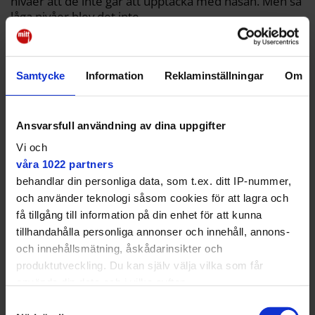
nivåer att de inte går att upptäcka med näsan. Men så
låga nivåer blev det inte.
Enligt den nya luktutredningen från 2026 slår man
fast att den totala lukthalten på vissa platser
uppmättes till 4 le/m³.
Samtycke
Information
Reklaminställningar
Om
Det finns inga svenska gränsvärden för lukt. Men det
finns i Norge och den är 1 le/m³.
Ansvarsfull användning av dina uppgifter
Miljö- och bygglovsnämnden har tagit emot klagomål
Vi och
där grannar beskriver nattsömn som störs eftersom
våra 1022 partners
de väcks mitt i natten av lukten. En annan klagar på att
behandlar din personliga data, som t.ex. ditt IP-nummer,
det luktade under en löprunda i den närliggande
och använder teknologi såsom cookies för att lagra och
reservatet.
få tillgång till information på din enhet för att kunna
tillhandahålla personliga annonser och innehåll, annons-
och innehållsmätning, åskådarinsikter och
produktutveckling. Du kan själv välja vilka som får
använda din data och i vilka syften.
Samtyckesval