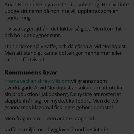
Arvid Nordquists nya rosteri i Jakobsberg. Hon vill inte
uppge sitt namn då hon inte vill uppfattas som en
"surkärring".
– Vissa säger att åh, det luktar så gott. Men kom hit
och bo i det dygnet runt.
Hon dricker själv kaffe, och då gärna Arvid Nordquist.
Men att ständigt känna doften gör henne mer eller
mindre förtvivlad.
Kommunens krav
I
förra veckan skrev Mitt om
två grannar som
överklagade Arvid Nordquist ansökan om att utöka
sin produktion i Jakobsberg. De tyckte att rosteriet
släppte ifrån sig för mycket kaffedoft. Men de två
grannarnas klagomål fick inget gehör i domstol.
Men frågan om lukten är inte utagerad.
Järfällas miljö- och bygglovsnämnd beslutade