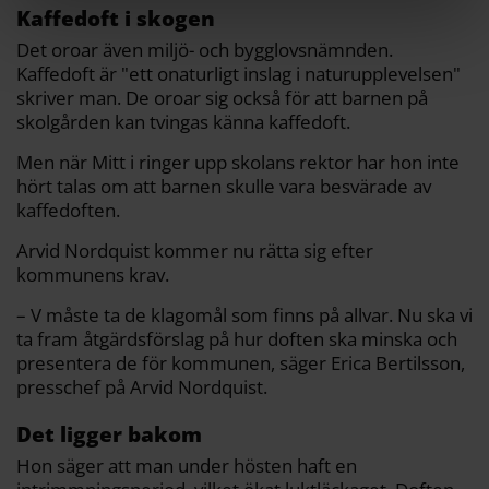
Kaffedoft i skogen
”någonting”, utan att nödvändigtvis veta vad.
Det oroar även miljö- och bygglovsnämnden.
4–5 le/m³ (Rekognitionströskeln): Här är lukten
Kaffedoft är "ett onaturligt inslag i naturupplevelsen"
så pass tydlig att de flesta kan identifiera att det
skriver man. De oroar sig också för att barnen på
faktiskt luktar kaffe.
skolgården kan tvingas känna kaffedoft.
0,2–0,5 le/m³: Denna nivå anses i vanliga fall vara
Men när Mitt i ringer upp skolans rektor har hon inte
i stort sett luktfri.
hört talas om att barnen skulle vara besvärade av
kaffedoften.
Källa: Afry
Arvid Nordquist kommer nu rätta sig efter
kommunens krav.
– V måste ta de klagomål som finns på allvar. Nu ska vi
ta fram åtgärdsförslag på hur doften ska minska och
presentera de för kommunen, säger Erica Bertilsson,
presschef på Arvid Nordquist.
Det ligger bakom
Hon säger att man under hösten haft en