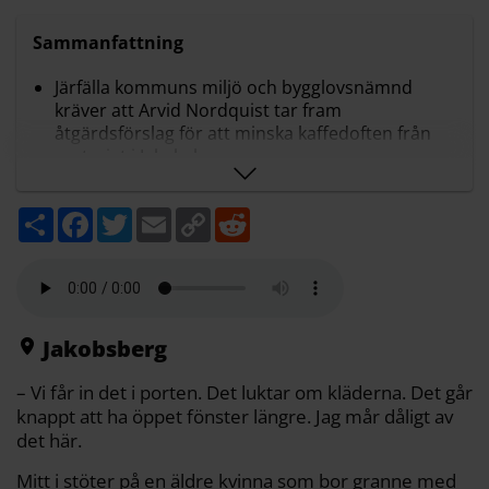
Sammanfattning
Järfälla kommuns miljö och bygglovsnämnd
kräver att Arvid Nordquist tar fram
åtgärdsförslag för att minska kaffedoften från
rosteriet i Jakobsberg
En ny luktutredning visar uppmätta nivåer på 4
le per kubikmeter på vissa platser, betydligt
D
F
T
E
C
R
högre än de cirka 0,2 le per kubikmeter som
e
a
w
m
o
e
tidigare angavs
l
c
i
a
p
d
a
e
t
i
y
d
Klagomål från boende beskriver störd nattsömn
b
t
l
L
i
och att lukten tränger in i hem och kläder, vilket
o
e
i
t
gör att vissa undviker att ha fönster öppna
o
r
n
k
k
Nämnden varnar för att kaffedoft i närliggande
Jakobsberg
reservat är ett onaturligt inslag i
naturupplevelsen och att barn på skolgårdar
– Vi får in det i porten. Det luktar om kläderna. Det går
kan tvingas känna lukten
knappt att ha öppet fönster längre. Jag mår dåligt av
Sammanfattningen är gjord med AI-stöd och granskad av
det här.
Mitt i:s redaktion
Mitt i stöter på en äldre kvinna som bor granne med