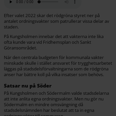
b
t
l
L
i
o
e
i
t
o
r
n
k
k
Efter valet 2022 skar det rödgröna styret ner på
antalet ordningsvakter som patrullerar vissa delar av
staden.
På Kungsholmen innebar det att vakterna inte lika
ofta kunde vara vid Fridhemsplan och Sankt
Göransområdet.
När den centrala budgeten för kommunala vakter
minskade skulle i stället ansvaret för trygghetsarbetet
läggas på stadsdelsförvaltningarna som de rödgröna
anser har bättre koll på vilka insatser som behövs.
Satsar nu på Söder
På Kungsholmen och Södermalm valde stadsdelarna
att inte anlita egna ordningsvakter. Men nu gör nu
Södermalm en mindre omsvängning då
stadsdelsnämnden har beslutat att ta in egna
ordningsvakter till sommaren.