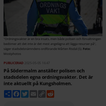
"Ordningsvakter är en bra insats, men både polisen och förvaltningen
bedömer att det inte är det mest angelägna att lägga resurser på",
säger stadsdelsnämndens ordförande Mårten Risdal (S).
Mostphotos
2025-05-05
16:47
På Södermalm anställer polisen och
stadsdelen egna ordningsvakter. Det är
inte aktuellt på Kungsholmen.
D
F
T
E
C
R
e
a
w
m
o
e
l
c
i
a
p
d
a
e
t
i
y
d