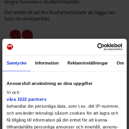
längre finansiera studieförbundet.
Det ledde till att Ibn Rushd beslutade att lägga ner
hela sin verksamhet.
Jag har tidigare försvarat att
Ibn Rushd ska få bidrag. Men nu
Samtycke
Information
Reklaminställningar
Om
strider de mot vårt reglemente
Ansvarsfull användning av dina uppgifter
Ibn Rushd har varit en av aktörerna bakom eid-festen
i Hågelbyparken som senast hölls 2023. I fjol var det
Vi och
ingen fest då eid al-fitr inföll i början på april. Frågan
våra 1022 partners
är om det blir någon eid-festival över huvud taget när
behandlar din personliga data, som t.ex. ditt IP-nummer,
en av arrangörerna inte längre finns.
och använder teknologi såsom cookies för att lagra och
få tillgång till information på din enhet för att kunna
Med en månad kvar till eid al-fitr pågår inga
tillhandahålla personliga annonser och innehåll, annons-
diskussioner om att arrangera en eid-festival i