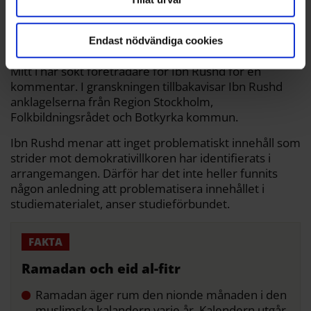
Krister Kalte, vd Upplev Botkyrka AB där Hågelbyparken ingår.
Endast nödvändiga cookies
Anders Björklund
Mitt i har sökt företrädare för Ibn Rushd för en
kommentar. I granskningen tillbakavisar Ibn Rushd
anklagelserna från Region Stockholm,
Folkbildningsrådet och Botkyrka kommun.
Ibn Rushd menar att inget problematiskt innehåll som
strider mot demokrativillkoren har identifierats i
arrangemangen. Därför har det inte heller funnits
någon anledning att problematisera innehållet i
studiematerialet, anser studieförbundet.
Ramadan och eid al-fitr
Ramadan äger rum den nionde månaden i den
muslimska kalandern varje år. Kalendern utgår