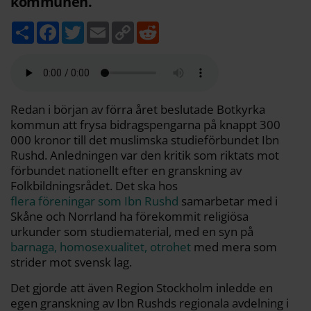
kommunen.
D
F
T
E
C
R
e
a
w
m
o
e
l
c
i
a
p
d
a
e
t
i
y
d
b
t
l
L
i
o
e
i
t
o
r
n
k
k
Redan i början av förra året beslutade Botkyrka
kommun att frysa bidragspengarna på knappt 300
000 kronor till det muslimska studieförbundet Ibn
Rushd. Anledningen var den kritik som riktats mot
förbundet nationellt efter en granskning av
Folkbildningsrådet. Det ska hos
flera föreningar som Ibn Rushd
samarbetar med i
Skåne och Norrland ha förekommit religiösa
urkunder som studiematerial, med en syn på
barnaga, homosexualitet, otrohet
med mera som
strider mot svensk lag.
Det gjorde att även Region Stockholm inledde en
egen granskning av Ibn Rushds regionala avdelning i