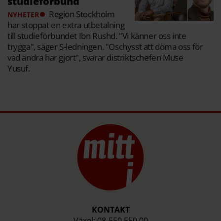
studieförbund
Region Stockholm
NYHETER
har stoppat en extra utbetalning
till studieförbundet Ibn Rushd. "Vi känner oss inte
trygga", säger S-ledningen. "Oschysst att döma oss för
vad andra har gjort", svarar distriktschefen Muse
Yusuf.
KONTAKT
Växel: 08-550 550 00