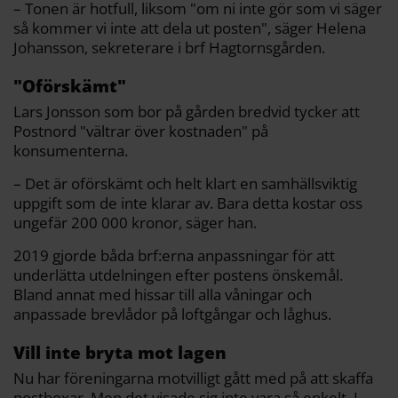
– Tonen är hotfull, liksom "om ni inte gör som vi säger
så kommer vi inte att dela ut posten", säger Helena
Johansson, sekreterare i brf Hagtornsgården.
"Oförskämt"
Lars Jonsson som bor på gården bredvid tycker att
Postnord "vältrar över kostnaden" på
konsumenterna.
– Det är oförskämt och helt klart en samhällsviktig
uppgift som de inte klarar av. Bara detta kostar oss
ungefär 200 000 kronor, säger han.
2019 gjorde båda brf:erna anpassningar för att
underlätta utdelningen efter postens önskemål.
Bland annat med hissar till alla våningar och
anpassade brevlådor på loftgångar och låghus.
Vill inte bryta mot lagen
Nu har föreningarna motvilligt gått med på att skaffa
postboxar. Men det visade sig inte vara så enkelt. I