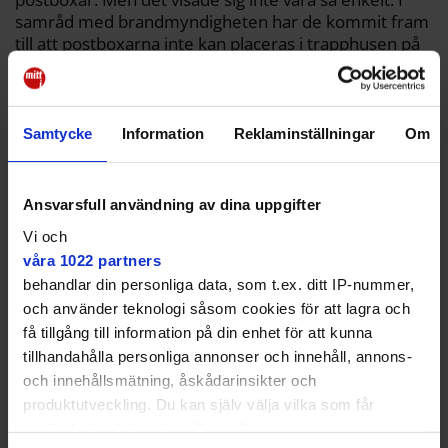
samråd med brandmyndigheten har de kommit fram
till att postboxarna inte kan placeras i trapphusen på
grund av utrymningsskäl. Att ställa dem på
innergården visade sig kräva bygglov, eftersom
området är klassat som kulturhistoriskt värdefullt.
Samtycke
Information
Reklaminställningar
Om
Ansvarsfull användning av dina uppgifter
Vi och
våra 1022 partners
behandlar din personliga data, som t.ex. ditt IP-nummer,
och använder teknologi såsom cookies för att lagra och
få tillgång till information på din enhet för att kunna
tillhandahålla personliga annonser och innehåll, annons-
och innehållsmätning, åskådarinsikter och
produktutveckling. Du kan själv välja vilka som får
använda din data och i vilka syften.