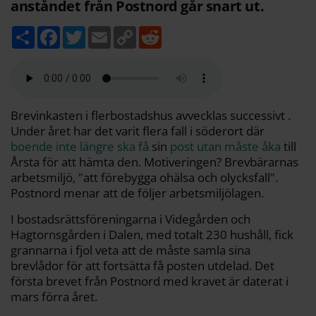
anståndet från Postnord går snart ut.
D
F
T
E
C
R
e
a
w
m
o
e
l
c
i
a
p
d
a
e
t
i
y
d
b
t
l
L
i
o
e
i
t
o
r
n
k
k
Brevinkasten i flerbostadshus avvecklas successivt .
Under året har det varit flera fall i söderort där
boende inte längre ska få
sin
post utan måste åka
till
Årsta för att hämta den. Motiveringen? Brevbärarnas
arbetsmiljö, "att förebygga ohälsa och olycksfall".
Postnord menar att de följer arbetsmiljölagen.
I bostadsrättsföreningarna i Videgården och
Hagtornsgården i Dalen, med totalt 230 hushåll, fick
grannarna i fjol veta att de måste samla sina
brevlådor för att fortsätta få posten utdelad. Det
första brevet från Postnord med kravet är daterat i
mars förra året.