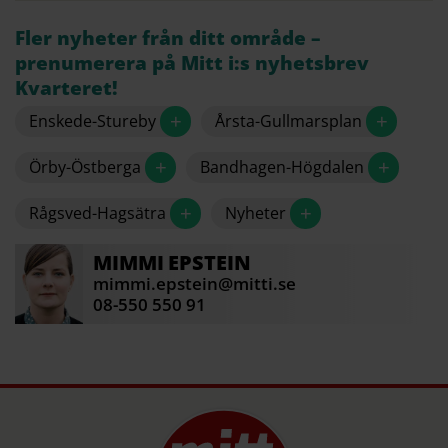
Fler nyheter från ditt område –
prenumerera på Mitt i:s nyhetsbrev
Kvarteret!
+
+
Enskede-Stureby
Årsta-Gullmarsplan
+
+
Örby-Östberga
Bandhagen-Högdalen
+
+
Rågsved-Hagsätra
Nyheter
MIMMI
EPSTEIN
mimmi.epstein@mitti.se
08-550 550 91