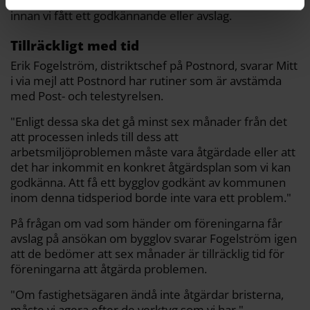
– Samtidigt tänker vi inte bryta mot lagen om bygglov
innan vi fått ett godkännande eller avslag.
Tillräckligt med tid
Erik Fogelström, distriktschef på Postnord, svarar Mitt
i via mejl att Postnord har rutiner som är avstämda
med Post- och telestyrelsen.
"Enligt dessa ska det gå minst sex månader från det
att processen inleds till dess att
arbetsmiljöproblemen måste vara åtgärdade eller att
det har inkommit en konkret åtgärdsplan som vi kan
godkänna. Att få ett bygglov godkänt av kommunen
inom denna tidsperiod borde inte vara ett problem."
På frågan om vad som händer om föreningarna får
avslag på ansökan om bygglov svarar Fogelström igen
att de bedömer att sex månader är tillräcklig tid för
föreningarna att åtgärda problemen.
"Om fastighetsägaren ändå inte åtgärdar bristerna,
måste vi agera efter de verktyg som vi har."