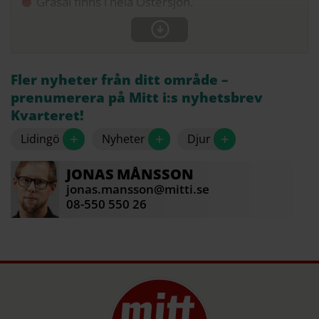
Gråsäl finns i hela Östersjön.
Fler nyheter från ditt område –
prenumerera på Mitt i:s nyhetsbrev
Kvarteret!
+
+
+
Lidingö
Nyheter
Djur
JONAS
MÅNSSON
jonas.mansson@mitti.se
08-550 550 26