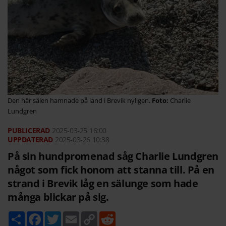
Den här sälen hamnade på land i Brevik nyligen.
Charlie
Lundgren
2025-03-25
16:00
2025-03-26 10:38
På sin hundpromenad såg Charlie Lundgren
något som fick honom att stanna till. På en
strand i Brevik låg en sälunge som hade
många blickar på sig.
D
F
T
E
C
R
e
a
w
m
o
e