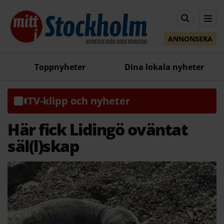
ANNONSERA
Toppnyheter
Dina lokala nyheter
TV-klipp och nyheter
Här fick Lidingö oväntat
säl(l)skap