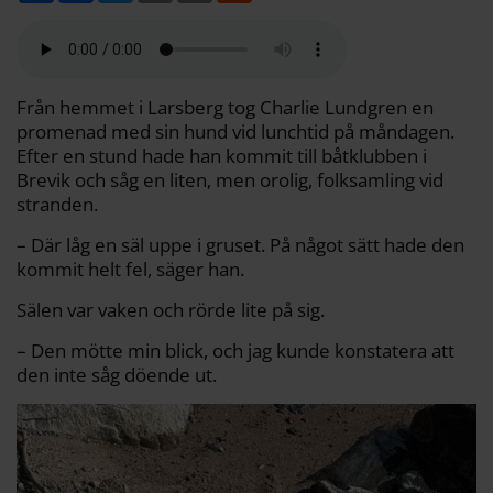
l
c
i
a
p
d
a
e
t
i
y
d
b
t
l
L
i
o
e
i
t
o
r
n
k
k
Från hemmet i Larsberg tog Charlie Lundgren en
promenad med sin hund vid lunchtid på måndagen.
Efter en stund hade han kommit till båtklubben i
Brevik och såg en liten, men orolig, folksamling vid
stranden.
– Där låg en säl uppe i gruset. På något sätt hade den
kommit helt fel, säger han.
Sälen var vaken och rörde lite på sig.
– Den mötte min blick, och jag kunde konstatera att
den inte såg döende ut.