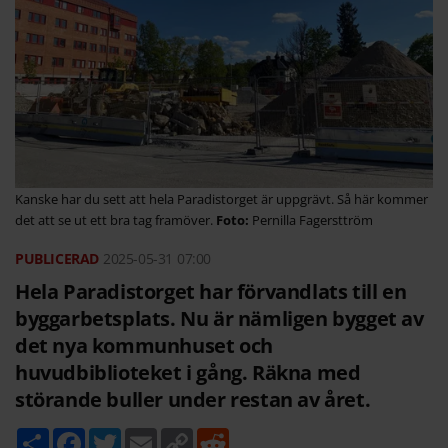
Kanske har du sett att hela Paradistorget är uppgrävt. Så här kommer
det att se ut ett bra tag framöver.
Pernilla Fagersttröm
2025-05-31
07:00
Hela Paradistorget har förvandlats till en
byggarbetsplats. Nu är nämligen bygget av
det nya kommunhuset och
huvudbiblioteket i gång. Räkna med
störande buller under restan av året.
D
F
T
E
C
R