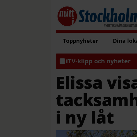
Toppnyheter
Dina lok
TV-klipp och nyheter
Elissa vis
tacksamhe
i ny låt