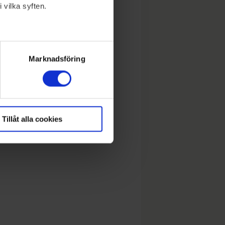
 vilka syften.
lera meter
ryck)
Marknadsföring
Tillåt alla cookies