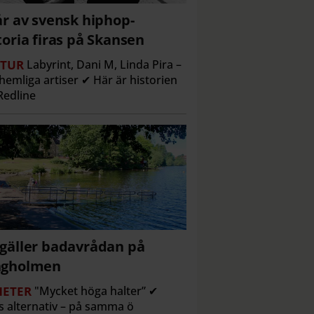
år av svensk hiphop-
toria firas på Skansen
TUR
Labyrint, Dani M, Linda Pira –
hemliga artiser ✔ Här är historien
edline
gäller badavrådan på
ngholmen
ETER
"Mycket höga halter” ✔
s alternativ – på samma ö