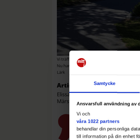
Vi träffar artisten Elissa, som ursprungligen
Nu har hon släppt en ny singel på svenska, d
Lärk
Samtycke
Artist sedan länge
Elissa Andersson är en musiker från
Märsta och släpper nu musik på s
Ansvarsfull användning av d
Vi och
våra 1022 partners
behandlar din personliga data
till information på din enhet