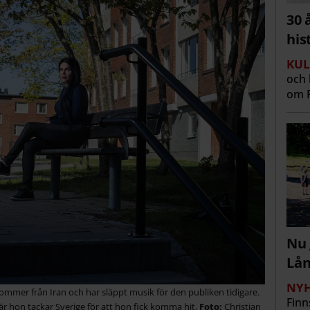
30 
his
KUL
och 
om R
Nu 
Lå
NYH
 kommer från Iran och har släppt musik för den publiken tidigare.
Finn
är hon tackar Sverige för att hon fick komma hit.
Christian