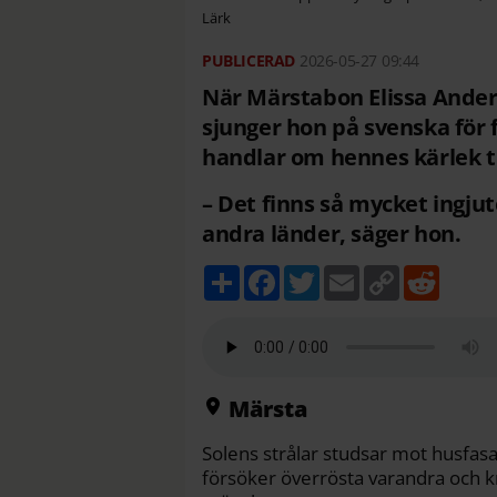
Lärk
2026-05-27
09:44
När Märstabon Elissa Anders
sjunger hon på svenska för 
handlar om hennes kärlek til
– Det finns så mycket ingjut
andra länder, säger hon.
D
F
T
E
C
R
e
a
w
m
o
e
l
c
i
a
p
d
a
e
t
i
y
d
b
t
l
L
i
o
e
i
t
o
r
n
k
k
Märsta
Solens strålar studsar mot husfasad
försöker överrösta varandra och k