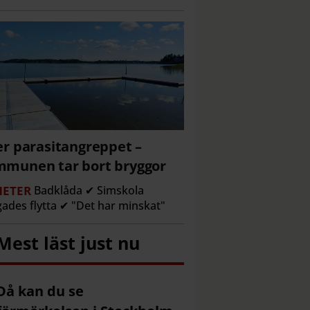
er parasitangreppet –
munen tar bort bryggor
ETER
Badklåda ✔ Simskola
gades flytta ✔ "Det har minskat"
Mest läst just nu
Då kan du se