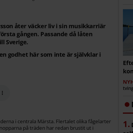
son åter väcker liv i sin musikkarriär
första gången. Passande då låten
l Sverige.
en godhet här som inte är självklar i
Eft
kom
NYH
tvin
erna i centrala Märsta. Flertalet olika fågelarter
nopparna på träden har redan brustit ut i