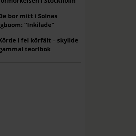
förmörkelsen i Stockholm
De bor mitt i Solnas
gboom: ”Inkilade”
Körde i fel körfält – skyllde
gammal teoribok