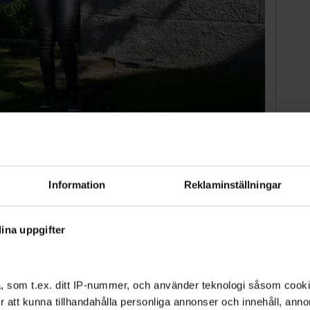
 kommer från Iran och har släppt musik för den publiken tidigare.
är hon tackar Sverige för att hon fick komma hit.
Christian
Information
Reklaminställningar
 Iran, där hon släppt flera låtar. Nu bor hon i
venska.
ina uppgifter
, som t.ex. ditt IP-nummer, och använder teknologi såsom cookies
 för att kunna tillhandahålla personliga annonser och innehåll, an