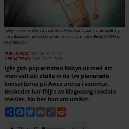
Robyn kommer inte att uppträda i Avicii Arena utan kör en spelning i
höst. Beskedet har väckt reaktioner i sociala medier.
MICHAEL
ERHARDSSON
2026-06-03
13:29
2026-06-03 13:31
Igår gick pop-artisten Robyn ut med att
man valt att ställa in de tre planerade
konserterna på Avicii arena i sommar.
Beskedet har följts av klagosång i sociala
medier. Nu ber hon om ursäkt.
D
F
T
E
C
R
e
a
w
m
o
e
l
c
i
a
p
d
a
e
t
i
y
d
b
t
l
L
i