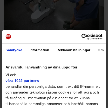
Det är första gången som Folktandvården har behövt använda denna
nödlösning.
Angie Gray
En del av krishanteringen
Samtycke
Information
Reklaminställningar
Om
Att kunna koppla om till rent vatten är en del av
säkerhetsarbetet, menar Pia Skott, forskningschef på
Folktandvården Stockholm.
Ansvarsfull användning av dina uppgifter
Vi och
– Det kan ju finnas andra orsaker till förorenat vatten,
som terrorattacker och klimatförändringar. Vi har
våra 1022 partners
aldrig tidigare behövt använda den här funktionen
behandlar din personliga data, som t.ex. ditt IP-nummer,
med att köpa in eget vatten och koppla in det via
och använder teknologi såsom cookies för att lagra och
externa behållare. Från och med nu kommer den att
få tillgång till information på din enhet för att kunna
vara del av vår krishantering framöver.
tillhandahålla personliga annonser och innehåll, annons-