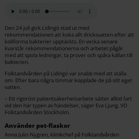
l
c
i
a
p
d
a
e
t
i
y
d
b
t
l
L
i
o
e
i
t
o
r
n
k
k
Den 24 juli gick Lidingö stad ut med
rekommendationen att koka allt dricksvatten efter att
koliforma bakterier upptäckts. En vecka senare
kvarstår rekommendationerna och arbetet pågår
med att spola ledningar, ta prover och spåra källan till
bakterien.
Folktandvården på Lidingö var snabb med att ställa
om. Efter bara några timmar kopplade de på sitt eget
vatten.
– Ett rigoröst patientsäkerhetsarbete sätter alltid fart
vid den här typen av händelser, säger Eva Ljung, VD
Folktandvården Stockholm.
Använder pet-flaskor
Anna Julin Nygren, klinikchef på Folktandvården