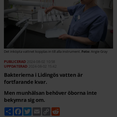
Det inköpta vattnet kopplas in till alla instrument.
Angie Gray
2024-08-02
10:58
2024-08-02 15:42
Bakterierna i Lidingös vatten är
fortfarande kvar.
Men munhälsan behöver öborna inte
bekymra sig om.
D
F
T
E
C
R
e
a
w
m
o
e