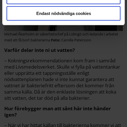
Endast nödvändiga cookies
Michael Åkerholm är säkerhetschef på Lidingö och ledande i arbetet
med att få bort bakterierna
Camilla Petersson
Varför delar inte ni ut vatten?
– Kokningsrekommendationen kom fram i samråd
med Livsmedelsverket. Skulle vi fylla på vattentankar
eller upprätta ett tappningsställe enligt
nödvattenplanen hade vi inte kunnat garantera att
vattnet är bakteriefritt eftersom det kommer från
samma källa. Då är den enklaste lösningen att koka
sitt vatten, det tar död på alla bakterier.
Hur förebygger man att sånt här inte händer
igen?
– När vi har hittat källan till bakterierna kommer vi att