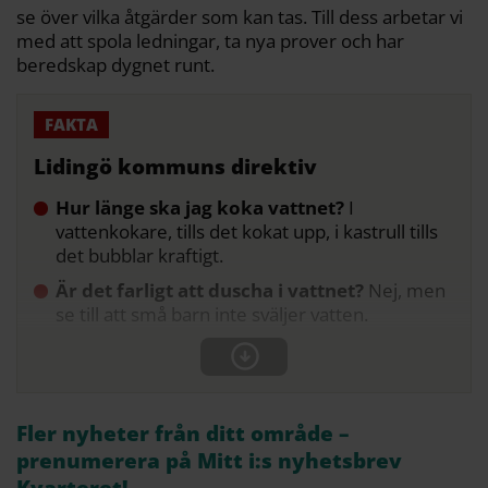
se över vilka åtgärder som kan tas. Till dess arbetar vi
med att spola ledningar, ta nya prover och har
beredskap dygnet runt.
Lidingö kommuns direktiv
Hur länge ska jag koka vattnet?
I
vattenkokare, tills det kokat upp, i kastrull tills
det bubblar kraftigt.
Är det farligt att duscha i vattnet?
Nej, men
se till att små barn inte sväljer vatten.
Fler nyheter från ditt område –
prenumerera på Mitt i:s nyhetsbrev
Kvarteret!