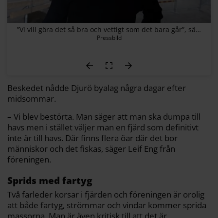
”Vi vill göra det så bra och vettigt som det bara går”, säger Staffan Lorentz, exploateringskontorets projektchef för Norra Djurgårdsstaden, om dumpningen.
Pressbild
Beskedet nådde Djurö byalag några dagar efter
midsommar.
– Vi blev bestörta. Man säger att man ska dumpa till
havs men i stället väljer man en fjärd som definitivt
inte är till havs. Där finns flera öar där det bor
människor och det fiskas, säger Leif Eng från
föreningen.
Sprids med fartyg
Två farleder korsar i fjärden och föreningen är orolig
att både fartyg, strömmar och vindar kommer sprida
massorna. Man är även kritisk till att det är