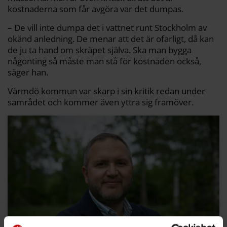
kostnaderna som får avgöra var det dumpas.
– De vill inte dumpa det i vattnet runt Stockholm av
okänd anledning. De menar att det är ofarligt, då kan
de ju ta hand om skräpet själva. Ska man bygga
någonting så måste man stå för kostnaden också,
säger han.
Värmdö kommun var skarp i sin kritik redan under
samrådet och kommer även yttra sig framöver.