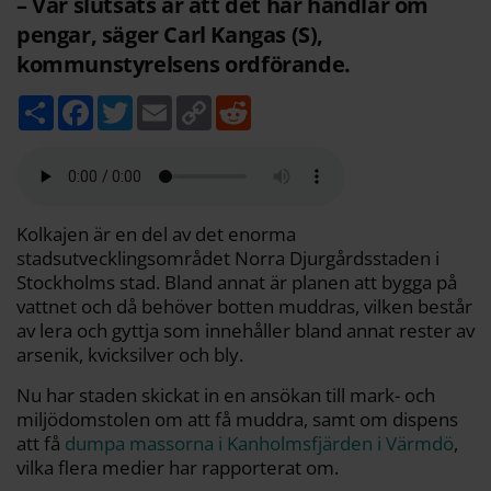
– Vår slutsats är att det här handlar om
pengar, säger Carl Kangas (S),
kommunstyrelsens ordförande.
D
F
T
E
C
R
e
a
w
m
o
e
l
c
i
a
p
d
a
e
t
i
y
d
b
t
l
L
i
o
e
i
t
o
r
n
k
k
Kolkajen är en del av det enorma
stadsutvecklingsområdet Norra Djurgårdsstaden i
Stockholms stad. Bland annat är planen att bygga på
vattnet och då behöver botten muddras, vilken består
av lera och gyttja som innehåller bland annat rester av
arsenik, kvicksilver och bly.
Nu har staden skickat in en ansökan till mark- och
miljödomstolen om att få muddra, samt om dispens
att få
dumpa massorna i Kanholmsfjärden i Värmdö
,
vilka flera medier har rapporterat om.