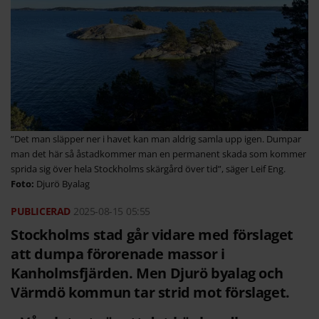
”Det man släpper ner i havet kan man aldrig samla upp igen. Dumpar
man det här så åstadkommer man en permanent skada som kommer
sprida sig över hela Stockholms skärgård över tid”, säger Leif Eng.
Djurö Byalag
2025-08-15
05:55
Stockholms stad går vidare med förslaget
att dumpa förorenade massor i
Kanholmsfjärden. Men Djurö byalag och
Värmdö kommun tar strid mot förslaget.