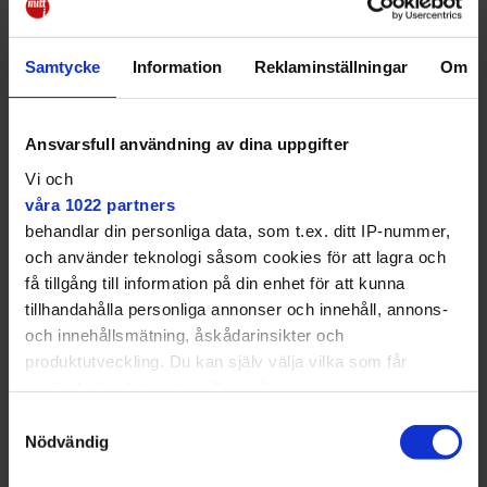
Samtycke
Information
Reklaminställningar
Om
Den 25 augusti har kommunen bjudit in till ett möte med aktörer som jobbar för stoppa dumpningen, berättar Carl Kangas (S) kommunstyrelsens ordförande i Värmdö.
Angie Gray
Ansvarsfull användning av dina uppgifter
Vi och
– Vi är starkt kritiska till planerna att använda
våra 1022 partners
omoderna metoder i ett redan sargat inre hav. Man
behandlar din personliga data, som t.ex. ditt IP-nummer,
bygger inte en hållbar stadsdel genom att dumpa
och använder teknologi såsom cookies för att lagra och
förorenade massor efter flera decenniers industri, i
få tillgång till information på din enhet för att kunna
vår skärgård, säger Carl Kangas (S),
tillhandahålla personliga annonser och innehåll, annons-
kommunstyrelsens ordförande.
och innehållsmätning, åskådarinsikter och
produktutveckling. Du kan själv välja vilka som får
använda din data och i vilka syften.
Samtyckesval
Med din tillåtelse skulle vi även vilja:
Nödvändig
Man bygger inte en hållbar
Samla in information om din geografiska plats